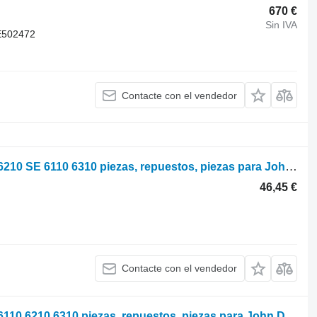
670 €
Sin IVA
E502472
Contacte con el vendedor
Parts, ersatzteile, pieces John Deere 6210 SE 6110 6310 piezas, repuestos, piezas para John Deere 6210 SE 6110 6310 tractor de ruedas
46,45 €
Contacte con el vendedor
Parts, ersatzteile, pieces John Deere 6110 6210 6310 piezas, repuestos, piezas para John Deere 6110 6210 6310 tractor de ruedas