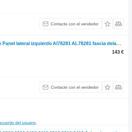
Contacte con el vendedor
John Deere 6300, 6400, 6110, 6210, Se Panel lateral izquierdo Al78281 AL78281 fascia delantera para tractor de ruedas
143 €
Contacte con el vendedor
acuerdo del usuario
.