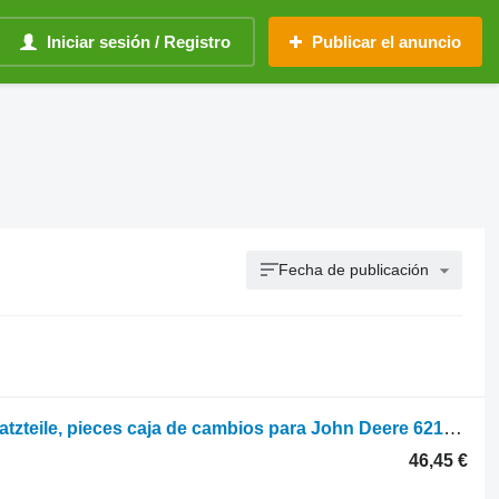
Iniciar sesión / Registro
Publicar el anuncio
Fecha de publicación
John Deere 6210 6110 6310 parts, ersatzteile, pieces caja de cambios para John Deere 6210 6110 6310 tractor de ruedas
46,45 €