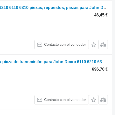
Parts, ersatzteile, pieces John Deere 6210 6110 6310 piezas, repuestos, piezas para John Deere 6210 6110 6310 tractor de ruedas
46,45 €
Contacte con el vendedor
Pokrywa skrzyni biegów R129797 otra pieza de transmisión para John Deere 6110 6210 6310 6410 6200 6300 6400 tractor de ruedas
696,70 €
Contacte con el vendedor