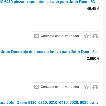
Parts, ersatzteile John Deere 6310 6210 6410 piezas, repuestos, piezas para John Deere 6310 6210 6410 tractor de ruedas
46,45 €
Contacte con el vendedor
Sauter Toma de fuerza delantera para John Deere eje de toma de fuerza para John Deere 6130 - 6210R tractor de ruedas
2.990 €
Contacte con el vendedor
WZ2601130 lámpara para vehículos para John Deere 6110, 6210, 6310, 6410, 6020, 6030 tractor de ruedas