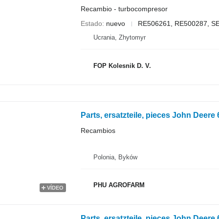
Recambio - turbocompresor
Estado
nuevo
RE506261, RE500287, S
Ucrania, Zhytomyr
FOP Kolesnik D. V.
Recambios
Polonia, Byków
PHU AGROFARM
VÍDEO