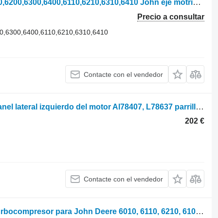
John Deere 3200,3400,3220,3240,6100,6200,6300,6400,6110,6210,6310,6410 John eje motriz para tractor de ruedas para piezas
Precio a consultar
0,6300,6400,6110,6210,6310,6410
Contacte con el vendedor
John Deere 6300, 6400, 6110, 6210, Panel lateral izquierdo del motor Al78407, L78637 parrilla de radiador para tractor de ruedas
202 €
Contacte con el vendedor
Garrett John Deere 4045 RE506261 turbocompresor para John Deere 6010, 6110, 6210, 6100D, 6110D, 6115D, 6125D, 6130D, 6140D, 6100E, 6020, 6120 i dr. tractor de ruedas