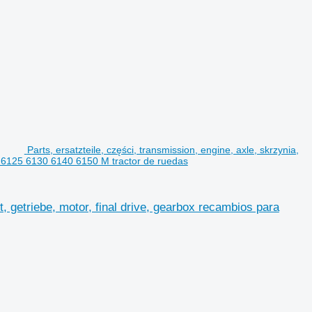
Parts, ersatzteile, części, transmission, engine, axle, skrzynia,
15 6125 6130 6140 6150 M tractor de ruedas
st, getriebe, motor, final drive, gearbox recambios para