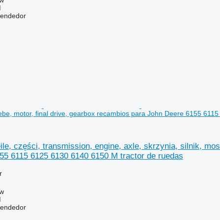
ów
M
vendedor
triebe, motor, final drive, gearbox recambios para John Deere 6155 61
ile, części, transmission, engine, axle, skrzynia, silnik, mo
55 6115 6125 6130 6140 6150 M tractor de ruedas
r
ów
M
vendedor