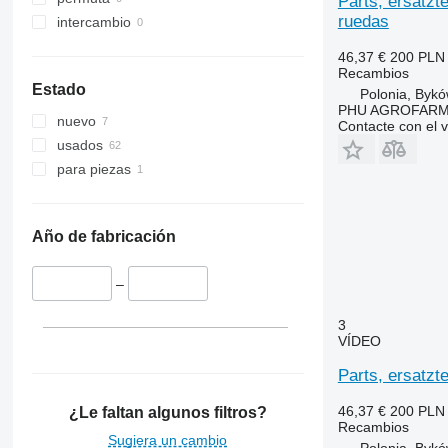
Parts, ersatzt
JX
2850
3085
ruedas
intercambio
Luxxum
3040
3095
MX
3045 R
3640
46,37 €
200 PLN
Recambios
MXM
3050
3645
Estado
Polonia, Byk
MXU
3130
4235
PHU AGROFAR
nuevo
Magnum
3140
4245
Contacte con el 
usados
Maxxum
3200
4255
para piezas
Optum
3320
4345
Puma
3340
4355
Quadtrac
3350
5425
Año de fabricación
STX
3400
5435
Steiger
3415
5440
–
3420
5445
3640
5450
3
VÍDEO
3650
5455
3720
5460
Parts, ersatzt
3800
5465
46,37 €
200 PLN
¿Le faltan algunos filtros?
4040
5610
Recambios
4055
5611
Sugiera un cambio