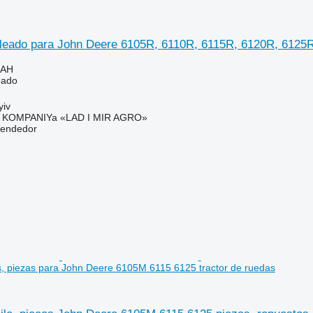
eado para John Deere 6105R, 6110R, 6115R, 6120R, 6125R
UAH
eado
yiv
KOMPANIYa «LAD I MIR AGRO»
vendedor
s, piezas para John Deere 6105M 6115 6125 tractor de ruedas