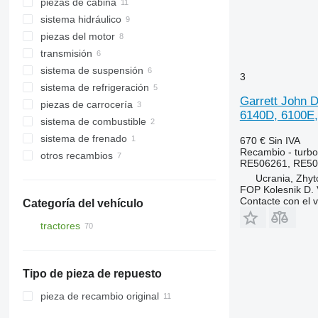
piezas de cabina
faros delanteros
sistema hidráulico
cuadros de instrumentos
fascias delanteras
piezas del motor
cableados
aires acondicionados y recambios
mangueras de alta presión
transmisión
cables
tubos hidráulicos
intercoolers
asientos
mangueras de aire
sistema de suspensión
luces intermitentes
distribuidores hidráulicos
enfriadores de aceite
palancas de marchas
acondicionado
3
escobillas limpiaparabrisas
sistema de refrigeración
motores orbitales
turbocompresores
otras piezas de transmisión
palieres
otras piezas de cabina
Garrett John 
piezas de carrocería
otras piezas del sistema hidráulico
cables del acelerador
transmisiones finales
cubiertas de ventilador
6140D, 6100E, 
sistema de combustible
tubos EGR
columnas de dirección
tubos de refrigeración
parrillas de radiador
sistema de frenado
otras piezas del sistema de
radiadores de refrigeración del
cajas para baterías
cajas para filtro de aire
670 €
Sin IVA
suspensión
motor
Recambio - turb
otros recambios
otras piezas de carrocería
mangueras de toma de aire
otras piezas del sistema de frenado
RE506261, RE50
depósitos de refrigerante
recambios
Ucrania, Zhy
otras piezas del sistema de
elementos de sujeción
FOP Kolesnik D. 
refrigeración
Contacte con el 
Categoría del vehículo
tractores
tractores de ruedas
Tipo de pieza de repuesto
pieza de recambio original