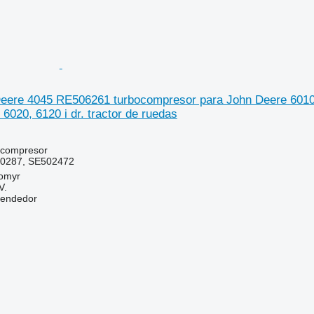
Deere 4045 RE506261 turbocompresor para John Deere 6010
6020, 6120 i dr. tractor de ruedas
ocompresor
0287, SE502472
tomyr
V.
vendedor