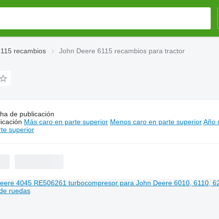
6115 recambios
John Deere 6115 recambios para tractor
ha de publicación
s:
John Deere 6115 recambios para tractor
icación
Más caro en parte superior
Menos caro en parte superior
Año d
te superior