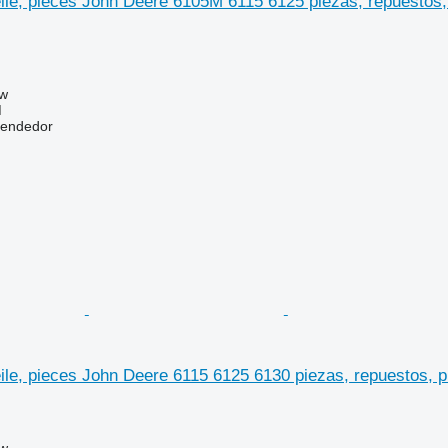
eile, pieces John Deere 6105M 6115 6125 piezas, repuestos
ów
M
vendedor
eile, pieces John Deere 6115 6125 6130 piezas, repuestos, 