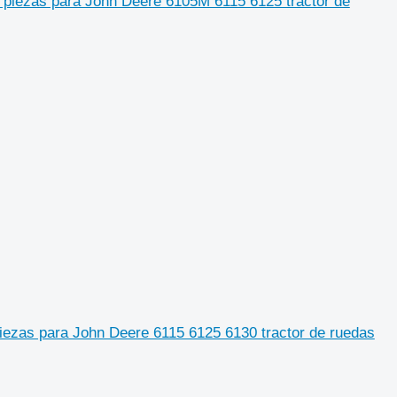
, piezas para John Deere 6105M 6115 6125 tractor de
piezas para John Deere 6115 6125 6130 tractor de ruedas