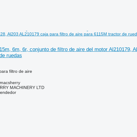
28, Al203 AL210179 caja para filtro de aire para 6115M tractor de rue
5m, 6m, 6r, conjunto de filtro de aire del motor Al210179, A
 de ruedas
ara filtro de aire
tmacsherry
RY MACHINERY LTD
vendedor