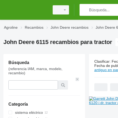
Agroline
Recambios
John Deere recambios
John Deere 
John Deere 6115 recambios para tractor
Clasificar
:
Fec
Búsqueda
70 anuncio
Fecha de publ
(referencia IAM, marca, modelo,
antiguo en par
recambio)
Categoría
sistema eléctrico