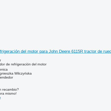
frigeración del motor para John Deere 6115R tractor de rue
r
or de refrigeración del motor
enica
gnieszka Wilczyńska
vendedor
n recambio?
ora mismo!
o