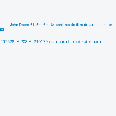
John Deere 6115m, 6m, 6r, conjunto de filtro de aire del motor
das
l207628, Al203 AL210179 caja para filtro de aire para