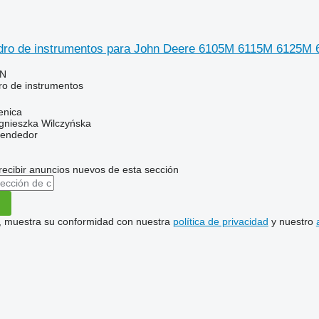
ro de instrumentos para John Deere 6105M 6115M 6125M 6
LN
o de instrumentos
enica
gnieszka Wilczyńska
vendedor
recibir anuncios nuevos de esta sección
uí, muestra su conformidad con nuestra
política de privacidad
y nuestro