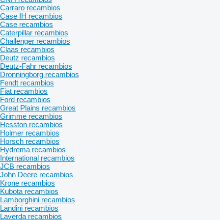
Carraro recambios
Case IH recambios
Case recambios
Caterpillar recambios
Challenger recambios
Claas recambios
Deutz recambios
Deutz-Fahr recambios
Dronningborg recambios
Fendt recambios
Fiat recambios
Ford recambios
Great Plains recambios
Grimme recambios
Hesston recambios
Holmer recambios
Horsch recambios
Hydrema recambios
International recambios
JCB recambios
John Deere recambios
Krone recambios
Kubota recambios
Lamborghini recambios
Landini recambios
Laverda recambios