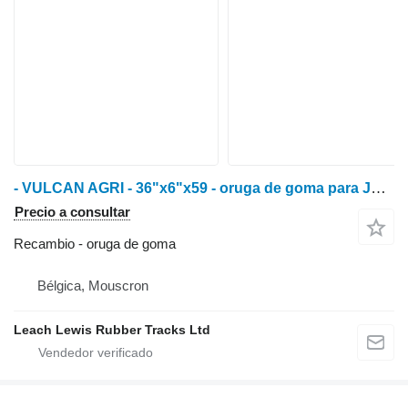
- VULCAN AGRI - 36"x6"x59 - oruga de goma para John Deere 8295RT / 8310RT / 8320RT / 8335RT / 8345RT / 8360RT / 8370RT tractor de cadenas
Precio a consultar
Recambio - oruga de goma
Bélgica, Mouscron
Leach Lewis Rubber Tracks Ltd