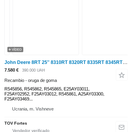
VÍDEO
John Deere 8RT 25'' 8310RT 8320RT 8335RT 8345RT 8360RT 8370RT R545856 oruga de goma para John Deere 8RT 25'' 8310RT 8320RT 8335RT 8345RT 8360RT 8370RT tractor de cadenas
7.580 €
390.000 UAH
Recambio - oruga de goma
R545856, R545862, R545865, E25AY03011,
F25AY02952, F25AY03012, R545861, A25AY03300,
F25AY03469...
Ucrania, m. Vishneve
TOV Fortes