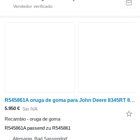
R545861A oruga de goma para John Deere 8345RT 8360RT 8370RT tractor de cadenas
5.950 €
Sin IVA
Recambio - oruga de goma
R545861A passend zu R545861
Alemania, Bad Sassendorf