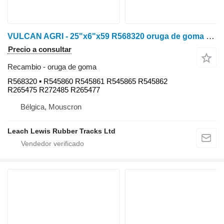
VULCAN AGRI - 25"x6"x59 R568320 oruga de goma para John Deere 8RT : 8295RT / 8310RT / 8320RT / 8335RT / 8345RT / 8360RT / 8370RT • Fendt MT938 / 940 / 943 • Challenger MT738 / 740 / 743 tractor de cadenas
Precio a consultar
Recambio - oruga de goma
R568320 ▪ R545860 R545861 R545865 R545862
R265475 R272485 R265477
Bélgica, Mouscron
Leach Lewis Rubber Tracks Ltd