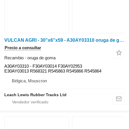
VULCAN AGRI - 30"x6"x59 - A30AY03310 oruga de goma para John Deere 8RT : 8295RT / 8310RT / 8320RT / 8335RT / 8345RT / 8360RT / 8370RT • Fendt MT938 / 940 / 943 • Challenger MT738 / 740 / 743 tractor de cadenas
Precio a consultar
Recambio - oruga de goma
A30AY03310 - F30AY03014 F30AY02953
E30AY03013 R568321 R545863 R545866 R545864
Bélgica, Mouscron
Leach Lewis Rubber Tracks Ltd