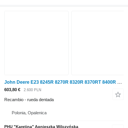
John Deere E23 8245R 8270R 8320R 8370RT 8400R Piñón de 59 dientes R PIEZAS rueda dentada para John Deere E23 8245R 8270R 8320R 8370RT 8400R tractor de ruedas
603,80 €
2.600 PLN
Recambio - rueda dentada
Polonia, Opalenica
PHU "Karetina" Agnieszka Wilczyńska