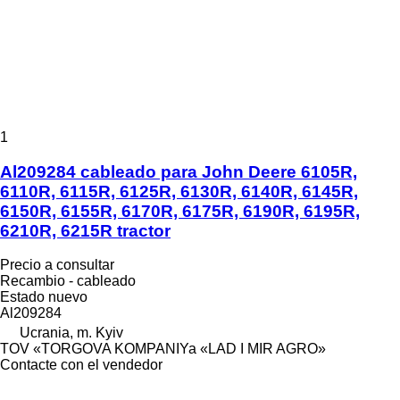
1
Al209284 cableado para John Deere 6105R,
6110R, 6115R, 6125R, 6130R, 6140R, 6145R,
6150R, 6155R, 6170R, 6175R, 6190R, 6195R,
6210R, 6215R tractor
Precio a consultar
Recambio - cableado
Estado
nuevo
Al209284
Ucrania, m. Kyiv
TOV «TORGOVA KOMPANIYa «LAD I MIR AGRO»
Contacte con el vendedor