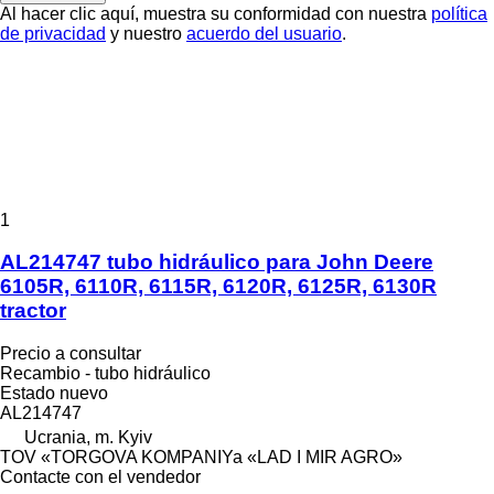
Al hacer clic aquí, muestra su conformidad con nuestra
política
de privacidad
y nuestro
acuerdo del usuario
.
1
AL214747 tubo hidráulico para John Deere
6105R, 6110R, 6115R, 6120R, 6125R, 6130R
tractor
Precio a consultar
Recambio - tubo hidráulico
Estado
nuevo
AL214747
Ucrania, m. Kyiv
TOV «TORGOVA KOMPANIYa «LAD I MIR AGRO»
Contacte con el vendedor