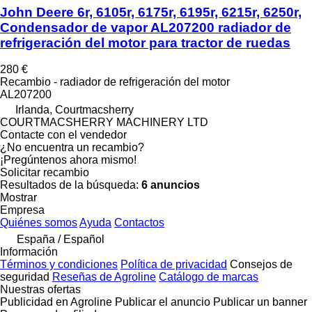
John Deere 6r, 6105r, 6175r, 6195r, 6215r, 6250r,
Condensador de vapor AL207200 radiador de
refrigeración del motor para tractor de ruedas
280 €
Recambio - radiador de refrigeración del motor
AL207200
Irlanda, Courtmacsherry
COURTMACSHERRY MACHINERY LTD
Contacte con el vendedor
¿No encuentra un recambio?
¡Pregúntenos ahora mismo!
Solicitar recambio
Resultados de la búsqueda:
6 anuncios
Mostrar
Empresa
Quiénes somos
Ayuda
Contactos
España / Español
Información
Términos y condiciones
Política de privacidad
Consejos de
seguridad
Reseñas de Agroline
Catálogo de marcas
Nuestras ofertas
Publicidad en Agroline
Publicar el anuncio
Publicar un banner