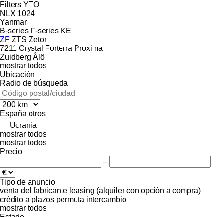
Filters
YTO
NLX 1024
Yanmar
B-series
F-series
KE
ZF
ZTS
Zetor
7211
Crystal
Forterra
Proxima
Zuidberg
Ålö
mostrar todos
Ubicación
Radio de búsqueda
España
otros
Ucrania
mostrar todos
mostrar todos
Precio
–
Tipo de anuncio
venta
del fabricante
leasing (alquiler con opción a compra)
crédito
a plazos
permuta
intercambio
mostrar todos
Estado