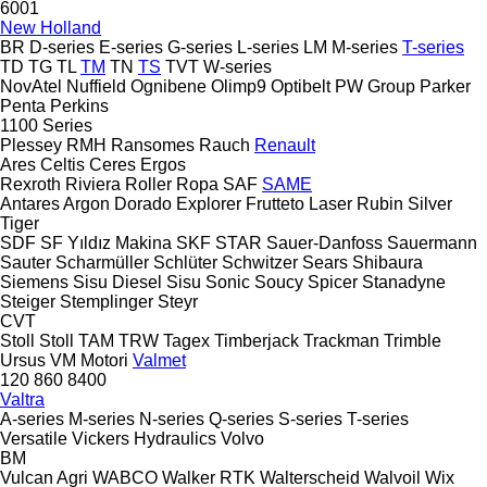
6001
New Holland
BR
D-series
E-series
G-series
L-series
LM
M-series
T-series
TD
TG
TL
TM
TN
TS
TVT
W-series
NovAtel
Nuffield
Ognibene
Olimp9
Optibelt
PW Group
Parker
Penta
Perkins
1100 Series
Plessey
RMH
Ransomes
Rauch
Renault
Ares
Celtis
Ceres
Ergos
Rexroth
Riviera
Roller
Ropa
SAF
SAME
Antares
Argon
Dorado
Explorer
Frutteto
Laser
Rubin
Silver
Tiger
SDF
SF Yıldız Makina
SKF
STAR
Sauer-Danfoss
Sauermann
Sauter
Scharmüller
Schlüter
Schwitzer
Sears
Shibaura
Siemens
Sisu Diesel
Sisu
Sonic
Soucy
Spicer
Stanadyne
Steiger
Stemplinger
Steyr
CVT
Stoll
Stoll
TAM
TRW
Tagex
Timberjack
Trackman
Trimble
Ursus
VM Motori
Valmet
120
860
8400
Valtra
A-series
M-series
N-series
Q-series
S-series
T-series
Versatile
Vickers Hydraulics
Volvo
BM
Vulcan Agri
WABCO
Walker RTK
Walterscheid
Walvoil
Wix