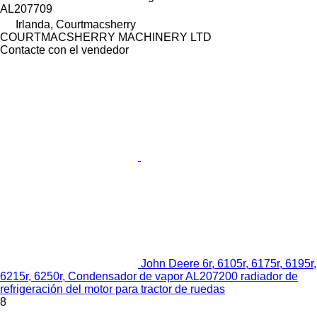
AL207709
Irlanda, Courtmacsherry
COURTMACSHERRY MACHINERY LTD
Contacte con el vendedor
John Deere 6r, 6105r, 6175r, 6195r,
6215r, 6250r, Condensador de vapor AL207200 radiador de
refrigeración del motor para tractor de ruedas
8