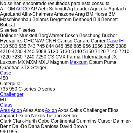
No se han encontrado resultados para esta consulta
A.TOM
AGCO
AP
Aebi Schmidt
Ag Leader
Agricola
Agritach
AgroLand
Allis-Chalmers
Amazone
Arag
BM Horse
BM
Maschinenbau
Belarus
Bergstrom
Berthoud
Bill Bennett
Bobcat
S series
T series
Bolinder-Munktell
BorgWarner
Bosch
Boschung
Bucher
Hydraulics
CHCNAV
CNH
Camso
Carraro
Carrier
Case IH
310
500
535
743
745
844
845
856
885
956
1056
1255
2388
4210
4230
4240
5088
5120
5130
5140
5150
7120
7140
7210
7220
7230
7240
7250
CS
CVX
Farmall
International
JX
Luxxum
MX
MXM
MXU
Magnum
Maxxum
Optum
Puma
Quadtrac
STX
Steiger
Case
450
Caterpillar
735
950
C-series
D series
Challenger
MT
Claas
Ares
Arion
Atles
Atos
Axion
Axos
Celtis
Challenger
Elios
Jaguar
Lexion
Nexos
Tucano
Xerion
Clark
Clark-Hurth
Cobo
Continental
Cummins
Cursor
Daimler-
Benz
Dal-Bo
Dana
Danfoss
David Brown
990
995