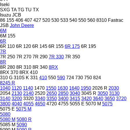
Iseki
SXG
TA
TG
TU
TX
Isuzu
JCB
86
155
406
407
427
520
530
533
540
550
560
8310
Fastrac
JSB
John Deere
6M
6M 155
6R
6R 110
6R 120
6R 145
6R 155
6R 175
6R 195
7R
7R 250
7R 270
7R 290
7R 330
7R 350
8R
8R 280
8R 310
8R 340
8RX
8RX 370
8RX 410
310 G
310S K
331
410
550
590
724
730
750
824
8245 R
1040
1120
1140
1470
1550
1630
1640
1950
2026 R
2030
2054
2130
2140
2520
2650
2850
3040
3045 R
3050
3130
3140
3200
3320
3340
3350
3400
3415
3420
3640
3650
3720
3800
4040
4055
4650
4720
4755
5055 E
5070 M
5075
5075 E
5075 M
5080
5080 M
5080 R
5085 M
5090
5090 M
5090 R