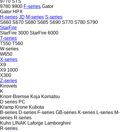
9770 STS
9780
9900
F-series
Gator
Gator HPX
H-series
JD
M-series
S-series
S660
S670
S680
S685
S690
S770
S780
S790
StarFire
StarFire 3000
StarFire 6000
T-series
T550
T560
W-series
W650
X-series
X9
X9 1000
X300
Z-series
Kirovets
K
Knorr-Bremse
Koja
Komatsu
D series
PC
Kramp
Krone
Kubota
B-series
D-series
F-series
GB-series
K-series
L-series
M-
series
R-series
Kuhn
LINAK
Laforge
Lamborghini
R-series