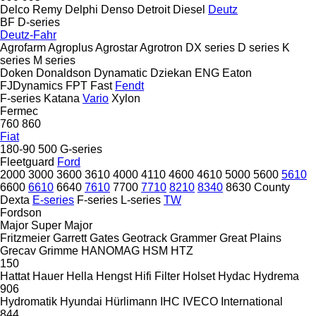
Delco Remy
Delphi
Denso
Detroit Diesel
Deutz
BF
D-series
Deutz-Fahr
Agrofarm
Agroplus
Agrostar
Agrotron
DX series
D series
K
series
M series
Doken
Donaldson
Dynamatic
Dziekan
ENG
Eaton
FJDynamics
FPT
Fast
Fendt
F-series
Katana
Vario
Xylon
Fermec
760
860
Fiat
180-90
500
G-series
Fleetguard
Ford
2000
3000
3600
3610
4000
4110
4600
4610
5000
5600
5610
6600
6610
6640
7610
7700
7710
8210
8340
8630
County
Dexta
E-series
F-series
L-series
TW
Fordson
Major
Super Major
Fritzmeier
Garrett
Gates
Geotrack
Grammer
Great Plains
Grecav
Grimme
HANOMAG
HSM
HTZ
150
Hattat
Hauer
Hella
Hengst
Hifi Filter
Holset
Hydac
Hydrema
906
Hydromatik
Hyundai
Hürlimann
IHC
IVECO
International
844