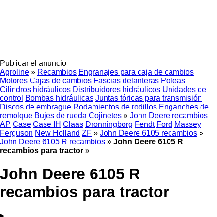
Publicar el anuncio
Agroline
»
Recambios
Engranajes para caja de cambios
Motores
Cajas de cambios
Fascias delanteras
Poleas
Cilindros hidráulicos
Distribuidores hidráulicos
Unidades de
control
Bombas hidráulicas
Juntas tóricas para transmisión
Discos de embrague
Rodamientos de rodillos
Enganches de
remolque
Bujes de rueda
Cojinetes
»
John Deere recambios
AP
Case
Case IH
Claas
Dronningborg
Fendt
Ford
Massey
Ferguson
New Holland
ZF
»
John Deere 6105 recambios
»
John Deere 6105 R recambios
»
John Deere 6105 R
recambios para tractor
»
John Deere 6105 R
recambios para tractor