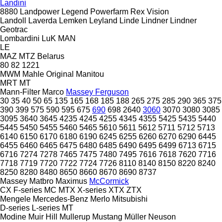
Landini
8880
Landpower
Legend
Powerfarm
Rex
Vision
Landoll
Laverda
Lemken
Leyland
Linde
Lindner
Lindner
Geotrac
Lombardini
LuK
MAN
LE
MAZ
MTZ Belarus
80
82
1221
MWM
Mahle Original
Manitou
MRT
MT
Mann-Filter
Marco
Massey Ferguson
30
35
40
50
65
135
165
168
185
188
265
275
285
290
365
375
390
399
575
590
595
675
690
698
2640
3060
3070
3080
3085
3095
3640
3645
4235
4245
4255
4345
4355
5425
5435
5440
5445
5450
5455
5460
5465
5610
5611
5612
5711
5712
5713
6140
6150
6170
6180
6190
6245
6255
6260
6270
6290
6445
6455
6460
6465
6475
6480
6485
6490
6495
6499
6713
6715
6716
7274
7278
7465
7475
7480
7495
7616
7618
7620
7716
7718
7719
7720
7722
7724
7726
8110
8140
8150
8220
8240
8250
8280
8480
8650
8660
8670
8690
8737
Massey
Matbro
Maximus
McCormick
CX
F-series
MC
MTX
X-series
XTX
ZTX
Mengele
Mercedes-Benz
Merlo
Mitsubishi
D-series
L-series
MT
Modine
Muir Hill
Mullerup
Mustang
Müller
Neuson