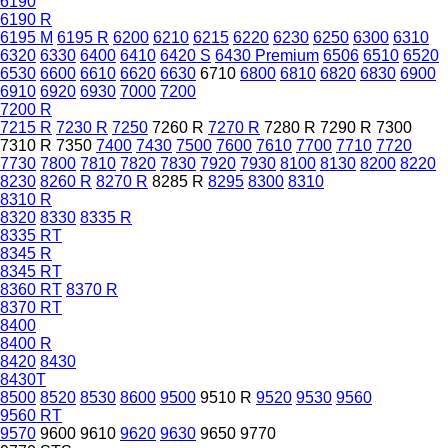
6190
6190 R
6195 M
6195 R
6200
6210
6215
6220
6230
6250
6300
6310
6320
6330
6400
6410
6420 S
6430 Premium
6506
6510
6520
6530
6600
6610
6620
6630
6710
6800
6810
6820
6830
6900
6910
6920
6930
7000
7200
7200 R
7215 R
7230 R
7250
7260 R
7270 R
7280 R
7290 R
7300
7310 R
7350
7400
7430
7500
7600
7610
7700
7710
7720
7730
7800
7810
7820
7830
7920
7930
8100
8130
8200
8220
8230
8260 R
8270 R
8285 R
8295
8300
8310
8310 R
8320
8330
8335 R
8335 RT
8345 R
8345 RT
8360 RT
8370 R
8370 RT
8400
8400 R
8420
8430
8430T
8500
8520
8530
8600
9500
9510 R
9520
9530
9560
9560 RT
9570
9600
9610
9620
9630
9650
9770