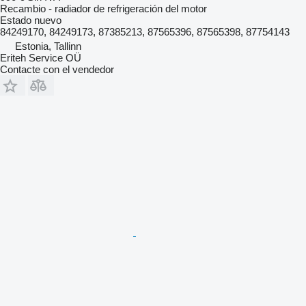
Recambio - radiador de refrigeración del motor
Estado
nuevo
84249170, 84249173, 87385213, 87565396, 87565398, 87754143
Estonia, Tallinn
Eriteh Service OÜ
Contacte con el vendedor