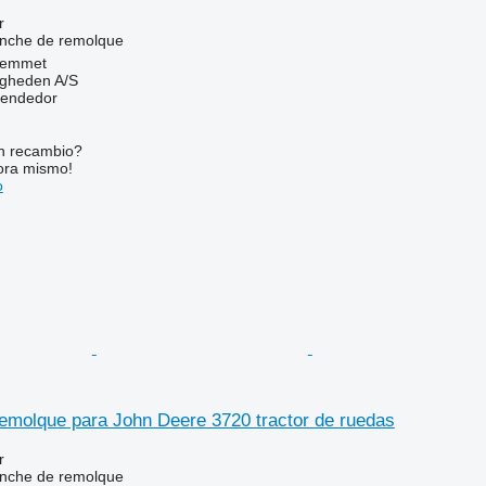
r
nche de remolque
Hemmet
ingheden A/S
vendedor
n recambio?
ora mismo!
o
emolque para John Deere 3720 tractor de ruedas
r
nche de remolque