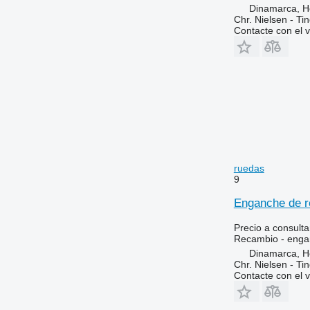
6506
8480
Dinamarca, 
6510
8650
Chr. Nielsen - T
Contacte con el 
6520
8660
6530
8670
6600
8690
6610
8737
6620
6630
6710
6800
6810
ruedas
9
6820
6830
Enganche de r
6900
Precio a consulta
6910
Recambio - enga
6920
Dinamarca, 
Chr. Nielsen - T
6930
Contacte con el 
7000
7200