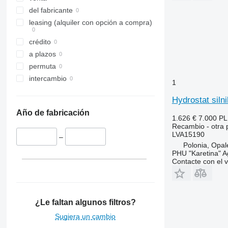
7240
L-series
2030
690
del fabricante
7250
TW
2054
698
leasing (alquiler con opción a compra)
CS
2130
2640
crédito
CVX
2140
3060
a plazos
Farmall
2520
3080
permuta
International
2650
3085
intercambio
1
JX
2850
3095
Luxxum
3040
3640
Hydrostat siln
MX
3045 R
3645
Año de fabricación
1.626 €
7.000 P
MXM
3050
4235
Recambio - otra p
MXU
3130
4245
LVA15190
–
Magnum
3140
4255
Polonia, Opal
PHU "Karetina" A
Maxxum
3200
4345
Contacte con el 
Optum
3320
4355
Puma
3340
5425
Quadtrac
3350
5435
¿Le faltan algunos filtros?
STX
3400
5440
Sugiera un cambio
Steiger
3415
5445