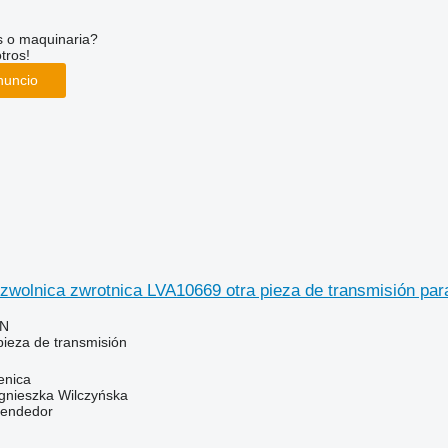
s o maquinaria?
tros!
nuncio
zwolnica zwrotnica LVA10669 otra pieza de transmisión par
LN
pieza de transmisión
enica
gnieszka Wilczyńska
vendedor