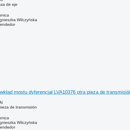
sa de eje
enica
gnieszka Wilczyńska
vendedor
wkład mostu dyferencjał LVA10376 otra pieza de transmisió
LN
pieza de transmisión
enica
gnieszka Wilczyńska
vendedor