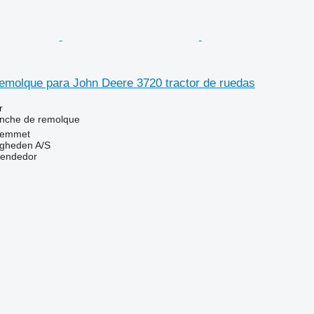
emolque para John Deere 3720 tractor de ruedas
r
nche de remolque
Hemmet
ingheden A/S
vendedor