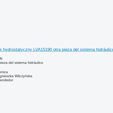
ik hydrostatyczny LVA15190 otra pieza del sistema hidráuli
LN
ieza del sistema hidráulico
enica
gnieszka Wilczyńska
vendedor