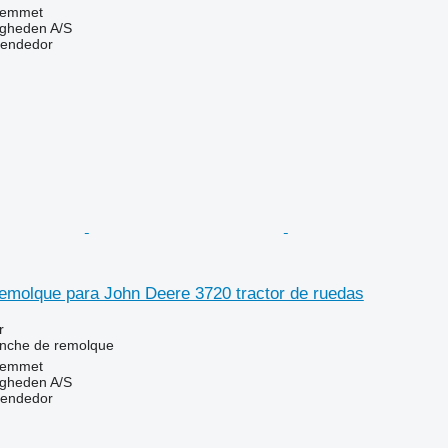
Hemmet
ingheden A/S
vendedor
emolque para John Deere 3720 tractor de ruedas
r
nche de remolque
Hemmet
ingheden A/S
vendedor