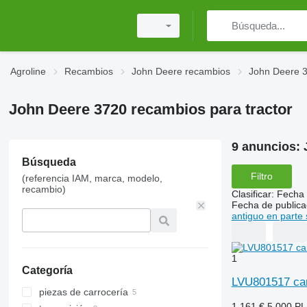
Agroline
Recambios
John Deere recambios
John Deere 
John Deere 3720 recambios para tractor
9 anuncios:
Búsqueda
Filtro
(referencia IAM, marca, modelo,
recambio)
Clasificar
:
Fecha 
Fecha de publica
antiguo en parte 
1
Categoría
LVU801517 car
piezas de carrocería
1.161 €
5.000 P