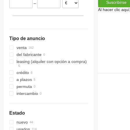
Suscribirse
–
Polonia
VariOpal
Opal 140
Rubin 12
VariDiamant 6
Al hacer clic aq
Estonia
VariTansanit
VariDiamant 7
VariOpal 7
Francia
VariTitan
VariDiamant 9
VariOpal 8
VariTansanit 8
mostrar todos
VarioPack
VariDiamant 10
VariOpal 9
Zirkon
VarioPack 110
Tipo de anuncio
Zirkon 8
Zirkon 12
venta
del fabricante
leasing (alquiler con opción a compra)
crédito
a plazos
permuta
intercambio
Estado
nuevo
usados