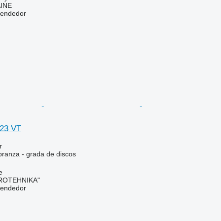
INE
vendedor
623 VT
r
branza - grada de discos
e
ROTEHNIKA"
vendedor