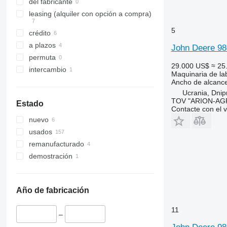
del fabricante
leasing (alquiler con opción a compra)
5
crédito
a plazos
John Deere 98
permuta
29.000 US$
≈ 25
intercambio
Maquinaria de lab
Ancho de alcanc
Ucrania, Dnipr
TOV "ARION-AG
Estado
Contacte con el 
nuevo
usados
remanufacturado
demostración
Año de fabricación
11
–