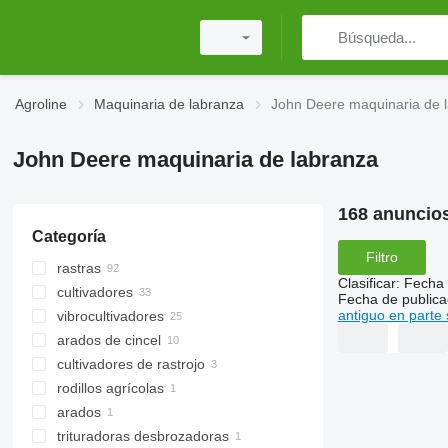
Agroline
Maquinaria de labranza
John Deere maquinaria de 
John Deere maquinaria de labranza
168 anuncio
Categoría
Filtro
rastras
Clasificar
:
Fecha 
cultivadores
gradas rotativas
Fecha de publica
antiguo en parte 
vibrocultivadores
gradas de discos
arados de cincel
gradas de dientes
cultivadores de rastrojo
rodillos agrícolas
arados
otros rodillos de campo
trituradoras desbrozadoras