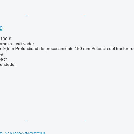
0
.100 €
ranza - cultivador
e
9,5 m
Profundidad de procesamiento
150 mm
Potencia del tractor r
ó
RO"
vendedor