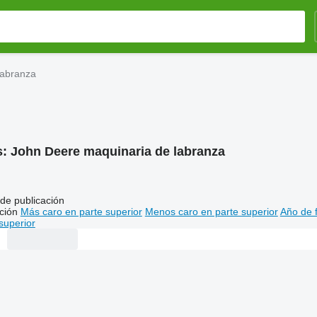
labranza
s:
John Deere maquinaria de labranza
de publicación
ción
Más caro en parte superior
Menos caro en parte superior
Año de f
superior