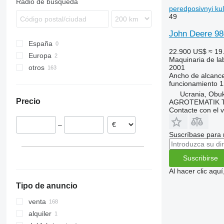
Radio de búsqueda
peredposivnyi kul
Teres
Manager
PW
Vector
Juwel
DC
Servo
GHF
Rollex
49
Tyrok
MultiMaster
Qualidisc
Karat
DM
Synkro
Kormoran
Spirit
Optimer
RB
Kompaktor
Giraffa S
Terradisc
PKE
Swift
John Deere 98
España
Prolander
RG
Koralin
H-series
Terria
Star
TopDown
22.900 US$
≈ 19
Europa
Tbes
RN
Korund
Jolly
Sturmvogel
Maquinaria de lab
2001
otros
Rumanía
Vari-Master
RS
Kristall
L-series
Super-Albatros
Ancho de alcanc
Alemania
Ucrania
RX
Opal
Presto
funcionamiento
1
TLD
Rubin
W-series
Ucrania, Obu
Precio
AGROTEMATIK 
Smaragd
Contacte con el 
VariDiamant
–
VariOpal
Suscríbase para 
VariTansanit
VariTitan
Suscribirse
VarioPack
Al hacer clic aq
Zirkon
Tipo de anuncio
venta
alquiler