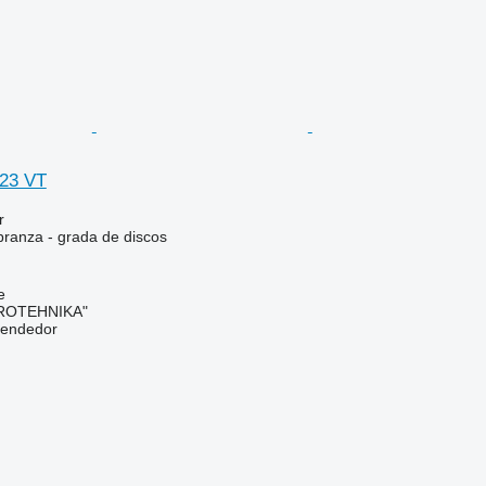
623 VT
r
branza - grada de discos
e
ROTEHNIKA"
vendedor