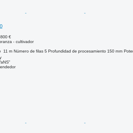
0
.800 €
ranza - cultivador
e
11 m
Número de filas
5
Profundidad de procesamiento
150 mm
Pote
y
aNS"
vendedor