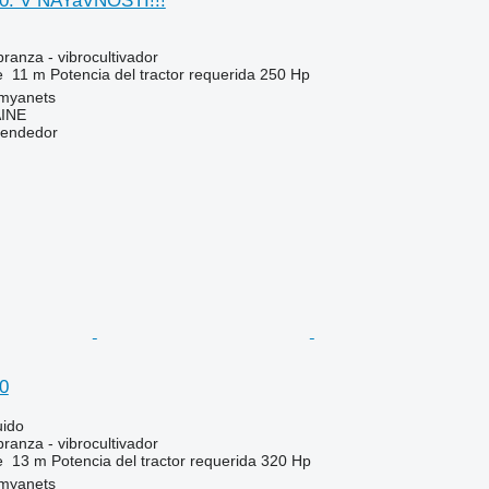
0. V NAYaVNOSTI!!!
ranza - vibrocultivador
e
11 m
Potencia del tractor requerida
250 Hp
amyanets
INE
vendedor
0
uido
ranza - vibrocultivador
e
13 m
Potencia del tractor requerida
320 Hp
amyanets