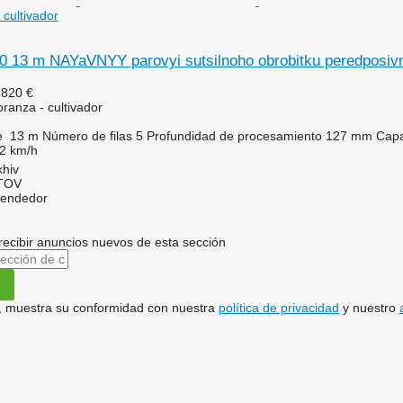
 cultivador
0 13 m NAYaVNYY parovyi sutsilnoho obrobitku peredposivn
.820 €
ranza - cultivador
e
13 m
Número de filas
5
Profundidad de procesamiento
127 mm
Cap
2 km/h
khiv
TOV
vendedor
recibir anuncios nuevos de esta sección
uí, muestra su conformidad con nuestra
política de privacidad
y nuestro