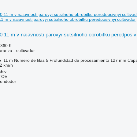
 m v naiavnosti parovyi sutsilnoho obrobitku peredposivnyi cultivador
 11 m v naiavnosti parovyi sutsilnoho obrobitku peredposiv
.360 €
ranza - cultivador
e
11 m
Número de filas
5
Profundidad de procesamiento
127 mm
Capa
2 km/h
khiv
TOV
vendedor