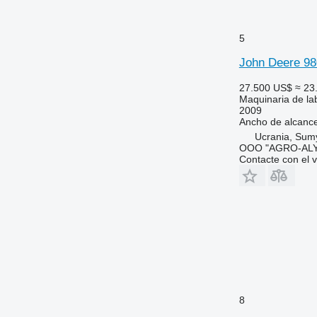
5
John Deere 98
27.500 US$
≈ 23
Maquinaria de lab
2009
Ancho de alcanc
Ucrania, Sum
OOO "AGRO-ALY
Contacte con el 
8