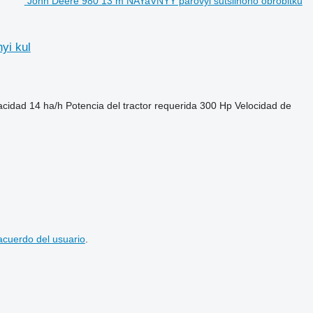
John Deere 980 13 m NAYaVNYY parovyi sutsilnoho obrobitku
yi kul
acidad
14 ha/h
Potencia del tractor requerida
300 Hp
Velocidad de
acuerdo del usuario
.