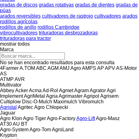
gradas de discos
gradas rotativas
gradas de dientes
gradas de
púas
arados reversibles
cultivadores de rastrojo
cultivadores
arados
rodillos agrícolas
rodillos de anillo
rodillos Cambridge
vibrocultivadores
trituradoras desbrozadoras
trituradoras para tractor
mostrar todos
Marca
No se han encontrado resultados para esta consulta
4Farmer
A.TOM
ABC
AGM
AMJ Agro
AMPS
AP
APV
AS-Motor
AS
ATMP
AVR
Multivator
Abbey
Acker
Acma
Ad-Rol
Agmet
Agram
Agrator
Agri
Implement
AgriMetal
Agria
Agrimaster
Agripol
Agrisem
Cultiplow
Disc-O-Mulch
Maximulch
Vibromulch
Agristal
Agritec
Agro Chłopecki
Jaguar
Agro Klon
Agro Tiger
Agro-Factory
Agro-Lift
Agro-Masz
AT30
AU
BT
Agro-System
Agro-Tom
AgroLand
Krypton