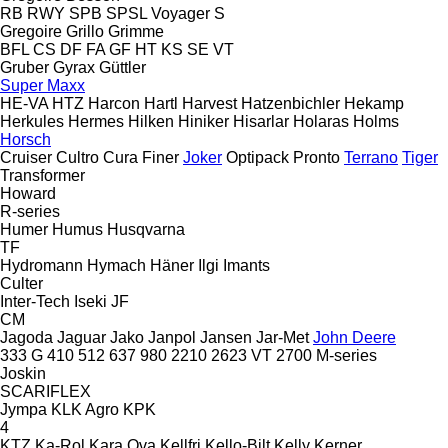
RB
RWY
SPB
SPSL
Voyager S
Gregoire
Grillo
Grimme
BFL
CS
DF
FA
GF
HT
KS
SE
VT
Gruber
Gyrax
Güttler
Super Maxx
HE-VA
HTZ
Harcon
Hartl
Harvest
Hatzenbichler
Hekamp
Herkules
Hermes
Hilken
Hiniker
Hisarlar
Holaras
Holms
Horsch
Cruiser
Cultro
Cura
Finer
Joker
Optipack
Pronto
Terrano
Tiger
Transformer
Howard
R-series
Humer
Humus
Husqvarna
TF
Hydromann
Hymach
Häner
Ilgi
Imants
Culter
Inter-Tech
Iseki
JF
CM
Jagoda
Jaguar
Jako
Janpol
Jansen
Jar-Met
John Deere
333 G
410
512
637
980
2210
2623 VT
2700
M-series
Joskin
SCARIFLEX
Jympa
KLK Agro
KPK
4
KTZ
Ka-Rol
Kara Ova
Kellfri
Kello-Bilt
Kelly
Kerner