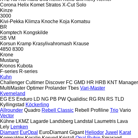
Corona
Helix
Komet
Stratos
X-Cut Solo
Kinze
3000
Kivi-Pekka
Klimza
Knoche
Koja
Komatsu
BR
Komptech
Kongskilde
SB
VM
Korsun
Kramp
Krasylivahromash
Krause
4850
8300
Krone
Mustang
Kronos
Kubota
F-series
R-series
Kuhn
Challenger
Cultimer
Discover
FC
GMD
HR
HRB
KNT
Manager
MultiMaster
Optimer
Prolander
Tbes
Vari-Master
Kverneland
EG
ES
Enduro
LD
NG
PB
PW
Qualidisc
RG
RN
RS
TLD
Kyllingstad
Köckerling
Allrounder
Quadro
Rebell Classic
Rebell Profiline
Trio
Vario
Vector
Kühne
LKMZ
Lagarde
Landsberg
Landstal
Laumetris
Lava
Lely
Lemken
Diamant
EurOpal
EuroDiamant
Gigant
Heliodor
Juwel
Karat
Kompaktor
Koralin
Korund
Kristall
Opal
Rubin
Smaragd