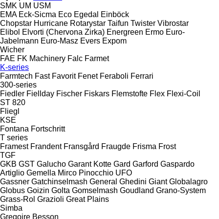
SMK
UM
USM
EMA
Eck-Sicma
Eco
Egedal
Einböck
Chopstar
Hurricane
Rotarystar
Taifun
Twister
Vibrostar
Elibol
Elvorti (Chervona Zirka)
Energreen
Ermo
Euro-
Jabelmann
Euro-Masz
Evers
Expom
Wicher
FAE
FK Machinery
Falc
Farmet
K-series
Farmtech
Fast
Favorit
Fenet
Feraboli
Ferrari
300-series
Fiedler
Fiellday
Fischer
Fiskars
Flemstofte
Flex
Flexi-Coil
ST 820
Fliegl
KSE
Fontana
Fortschritt
T series
Framest
Frandent
Fransgård
Fraugde
Frisma
Frost
TGF
GKB
GST
Galucho
Garant Kotte
Gard
Garford
Gaspardo
Artiglio
Gemella
Mirco
Pinocchio
UFO
Gassner
Gatchinselmash
General
Ghedini
Giant
Globalagro
Globus
Goizin
Golta
Gomselmash
Goudland
Grano-System
Grass-Rol
Grazioli
Great Plains
Simba
Gregoire Besson