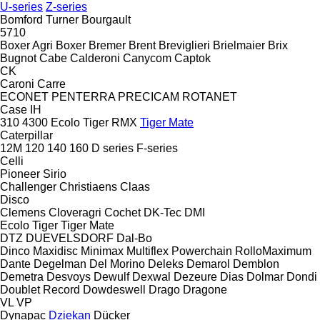
U-series
Z-series
Bomford Turner
Bourgault
5710
Boxer Agri
Boxer
Bremer
Brent
Breviglieri
Brielmaier
Brix
Bugnot
Cabe
Calderoni
Canycom
Captok
CK
Caroni
Carre
ECONET
PENTERRA
PRECICAM
ROTANET
Case IH
310
4300
Ecolo Tiger
RMX
Tiger Mate
Caterpillar
12M
120
140
160
D series
F-series
Celli
Pioneer
Sirio
Challenger
Christiaens
Claas
Disco
Clemens
Cloveragri
Cochet
DK-Tec
DMI
Ecolo Tiger
Tiger Mate
DTZ
DUEVELSDORF
Dal-Bo
Dinco
Maxidisc
Minimax
Multiflex
Powerchain
RolloMaximum
Dante
Degelman
Del Morino
Deleks
Demarol
Demblon
Demetra
Desvoys
Dewulf
Dexwal
Dezeure
Dias
Dolmar
Dondi
Doublet Record
Dowdeswell
Drago
Dragone
VL
VP
Dynapac
Dziekan
Dücker