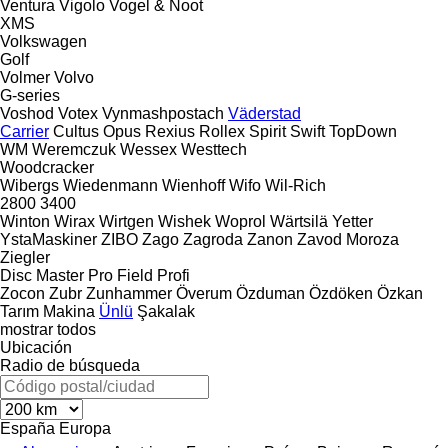
Ventura
Vigolo
Vogel & Noot
XMS
Volkswagen
Golf
Volmer
Volvo
G-series
Voshod
Votex
Vynmashpostach
Väderstad
Carrier
Cultus
Opus
Rexius
Rollex
Spirit
Swift
TopDown
WM
Weremczuk
Wessex
Westtech
Woodcracker
Wibergs
Wiedenmann
Wienhoff
Wifo
Wil-Rich
2800
3400
Winton
Wirax
Wirtgen
Wishek
Woprol
Wärtsilä
Yetter
YstaMaskiner
ZIBO
Zago
Zagroda
Zanon
Zavod Moroza
Ziegler
Disc Master Pro
Field Profi
Zocon
Zubr
Zunhammer
Överum
Özduman
Özdöken
Özkan
Tarım Makina
Ünlü
Şakalak
mostrar todos
Ubicación
Radio de búsqueda
España
Europa