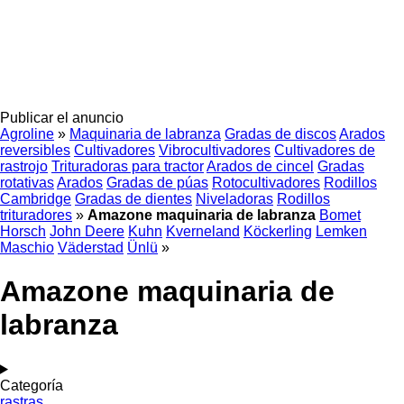
Publicar el anuncio
Agroline
»
Maquinaria de labranza
Gradas de discos
Arados
reversibles
Cultivadores
Vibrocultivadores
Cultivadores de
rastrojo
Trituradoras para tractor
Arados de cincel
Gradas
rotativas
Arados
Gradas de púas
Rotocultivadores
Rodillos
Cambridge
Gradas de dientes
Niveladoras
Rodillos
trituradores
»
Amazone maquinaria de labranza
Bomet
Horsch
John Deere
Kuhn
Kverneland
Köckerling
Lemken
Maschio
Väderstad
Ünlü
»
Amazone maquinaria de
labranza
Categoría
rastras