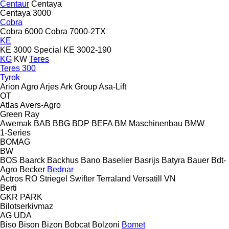
Centaur
Centaya
Centaya 3000
Cobra
Cobra 6000
Cobra 7000-2TX
KE
KE 3000 Special
KE 3002-190
KG
KW
Teres
Teres 300
Tyrok
Arion Agro
Arjes
Ark Group
Asa-Lift
OT
Atlas
Avers-Agro
Green Ray
Awemak
BAB
BBG
BDP
BEFA
BM Maschinenbau
BMW
1-Series
BOMAG
BW
BOS
Baarck
Backhus
Bano
Baselier
Basrijs
Batyra
Bauer
Bdt-
Agro
Becker
Bednar
Actros RO
Striegel
Swifter
Terraland
Versatill VN
Berti
GKR
PARK
Bilotserkivmaz
AG
UDA
Biso
Bison
Bizon
Bobcat
Bolzoni
Bomet