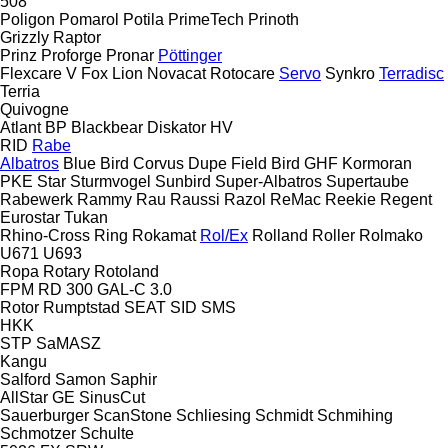
508
Poligon
Pomarol
Potila
PrimeTech
Prinoth
Grizzly
Raptor
Prinz
Proforge
Pronar
Pöttinger
Flexcare V
Fox
Lion
Novacat
Rotocare
Servo
Synkro
Terradisc
Terria
Quivogne
Atlant
BP
Blackbear
Diskator
HV
RID
Rabe
Albatros
Blue Bird
Corvus
Dupe
Field Bird
GHF
Kormoran
PKE
Star
Sturmvogel
Sunbird
Super-Albatros
Supertaube
Rabewerk
Rammy
Rau
Raussi
Razol
ReMac
Reekie
Regent
Eurostar
Tukan
Rhino-Cross
Ring
Rokamat
Rol/Ex
Rolland
Roller
Rolmako
U671
U693
Ropa
Rotary
Rotoland
FPM RD 300
GAL-C 3.0
Rotor
Rumptstad
SEAT
SID
SMS
HKK
STP
SaMASZ
Kangu
Salford
Samon
Saphir
AllStar
GE
SinusCut
Sauerburger
ScanStone
Schliesing
Schmidt
Schmihing
Schmotzer
Schulte