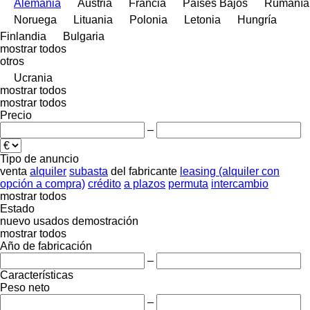
Alemania
Austria
Francia
Países Bajos
Rumanía
Noruega
Lituania
Polonia
Letonia
Hungría
Finlandia
Bulgaria
mostrar todos
otros
Ucrania
mostrar todos
mostrar todos
Precio
–
Tipo de anuncio
venta
alquiler
subasta
del fabricante
leasing (alquiler con
opción a compra)
crédito
a plazos
permuta
intercambio
mostrar todos
Estado
nuevo
usados
demostración
mostrar todos
Año de fabricación
–
Características
Peso neto
–