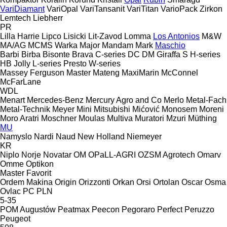
VariDiamant
VariOpal
VariTansanit
VariTitan
VarioPack
Zirkon
Lemtech
Liebherr
PR
Lilla Harrie
Lipco
Lisicki
Lit-Zavod
Lomma
Los Antonios
M&W
MA/AG
MCMS Warka
Major
Mandam
Mark
Maschio
Barbi
Birba
Bisonte
Brava
C-series
DC
DM
Giraffa S
H-series
HB
Jolly
L-series
Presto
W-series
Massey Ferguson
Master
Mateng
MaxiMarin
McConnel
McFarLane
WDL
Menart
Mercedes-Benz
Mercury Agro and Co
Merlo
Metal-Fach
Metal-Technik
Meyer
Mini
Mitsubishi
Mićović
Monosem
Moreni
Moro Aratri
Moschner
Moulas
Multiva
Muratori
Mzuri
Müthing
MU
Namyslo
Nardi
Naud
New Holland
Niemeyer
KR
Niplo
Norje
Novatar
OM
OPaLL-AGRI
OZSM Agrotech
Omarv
Omme
Optikon
Master
Favorit
Ordem Makina
Origin
Orizzonti
Orkan
Orsi
Ortolan
Oscar
Osma
Ovlac
PC
PLN
5-35
POM Augustów
Peatmax
Peecon
Pegoraro
Perfect
Peruzzo
Peugeot