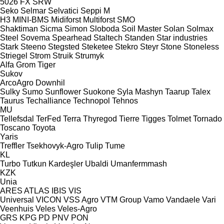
5026
FX
SRW
Seko
Selmar
Selvatici
Seppi M
H3
MINI-BMS
Midiforst
Multiforst
SMO
Shaktiman
Sicma
Simon
Sloboda
Soil Master
Solan
Solmax
Steel
Sovema
Spearhead
Staltech
Standen
Star industries
Stark
Steeno
Stegsted
Steketee
Stekro
Steyr
Stone
Stoneless
Striegel
Strom
Struik
Strumyk
Alfa
Grom
Tiger
Sukov
ArcoAgro
Downhil
Sulky
Sumo
Sunflower
Suokone
Syla Mashyn
Taarup
Talex
Taurus
Techalliance
Technopol
Tehnos
MU
Tellefsdal
TerFed
Terra
Thyregod
Tierre
Tigges
Tolmet
Tornado
Toscano
Toyota
Yaris
Treffler
Tsekhovyk-Agro
Tulip
Tume
KL
Turbo
Tutkun Kardeşler
Ubaldi
Umanfermmash
KZK
Unia
ARES
ATLAS
IBIS
VIS
Universal
VICON
VSS Agro
VTM Group
Vamo
Vandaele
Vari
Veenhuis
Veles
Veles-Agro
GRS
KPG
PD
PNV
PON