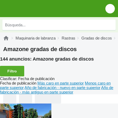
Maquinaria de labranza
Rastras
Gradas de discos
Amazone gradas de discos
144 anuncios:
Amazone gradas de discos
Filtro
Clasificar
:
Fecha de publicación
Fecha de publicación
Más caro en parte superior
Menos caro en
parte superior
Año de fabricación - nuevo en parte superior
Año de
fabricación - más antiguo en parte superior