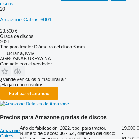
discos
20
Amazone Catros 6001
23.500 €
Grada de discos
2021
Tipo
para tractor
Diámetro del disco
6 mm
Ucrania, Kyiv
AGROSNAB UKRAYiNA
Contacte con el vendedor
¿Vende vehículos o maquinaria?
¡Hagalo con nosotros!
Publicar el anuncio
Detalles de Amazone
Precios para Amazone gradas de discos
Año de fabricación: 2022, tipo: para tractor,
19.000 €
Amazone
Número de discos: 36 - 52 , diámetro del disco:
-
Catros+
510 mm, ancho de alcance: 6 - 8 m
61.000 €