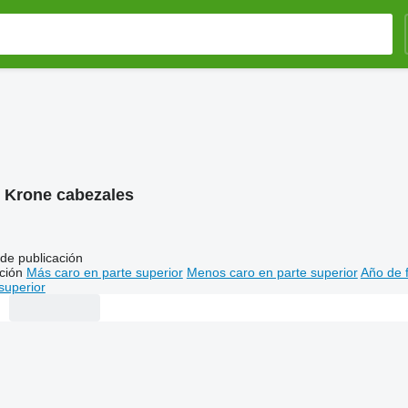
:
Krone cabezales
de publicación
ción
Más caro en parte superior
Menos caro en parte superior
Año de f
superior