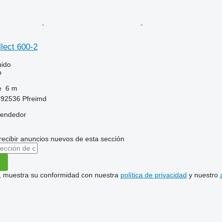
lect 600-2
uido
o
e
6 m
-92536 Pfreimd
vendedor
recibir anuncios nuevos de esta sección
uí, muestra su conformidad con nuestra
política de privacidad
y nuestro