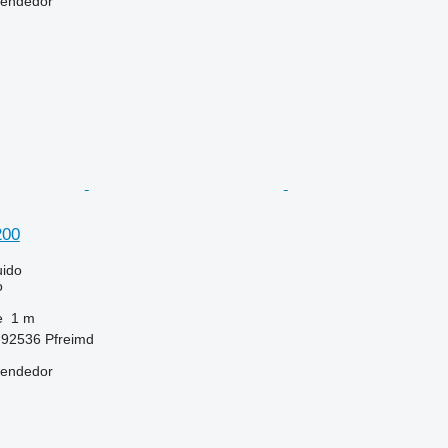
vendedor
200
uido
o
e
1 m
-92536 Pfreimd
vendedor