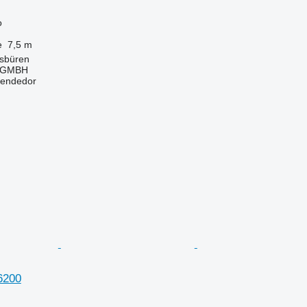
o
e
7,5 m
sbüren
 GMBH
vendedor
6200