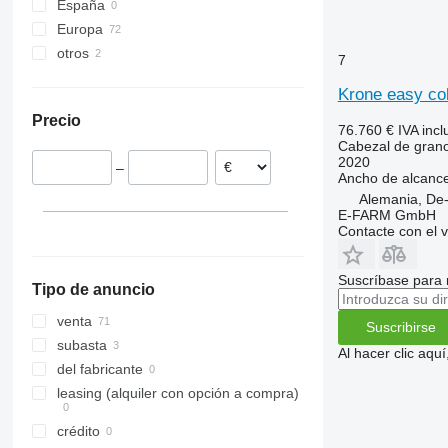
España
Sunspeed
920
Europa
Swath Up
930
otros
Alemania
Vario
F-series
7
Polonia
Ucrania
M-series
Krone easy col
Países Bajos
Precio
Reino Unido
76.760 €
IVA incl
Cabezal de gran
Austria
2020
–
Italia
Ancho de alcanc
Alemania, De
E-FARM GmbH
Contacte con el 
Suscríbase para 
Tipo de anuncio
venta
Suscribirse
subasta
Al hacer clic aq
del fabricante
leasing (alquiler con opción a compra)
crédito