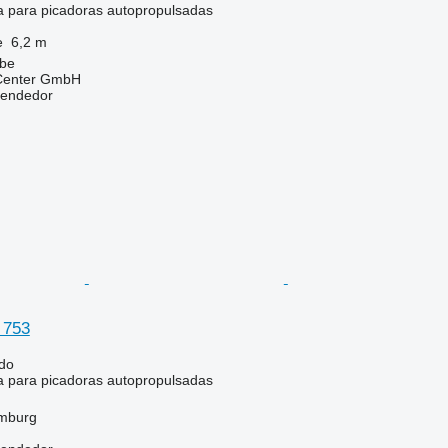
la para picadoras autopropulsadas
e
6,2 m
lbe
 Center GmbH
vendedor
 753
ido
la para picadoras autopropulsadas
mburg