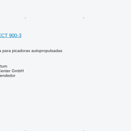
CT 900-3
la para picadoras autopropulsadas
rtum
 Center GmbH
vendedor