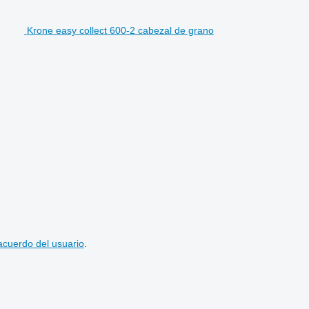
Krone easy collect 600-2 cabezal de grano
acuerdo del usuario
.