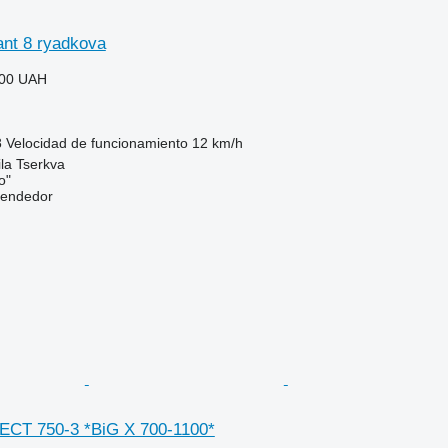
ant 8 ryadkova
000 UAH
8
Velocidad de funcionamiento
12 km/h
ila Tserkva
o"
vendedor
ECT 750-3 *BiG X 700-1100*