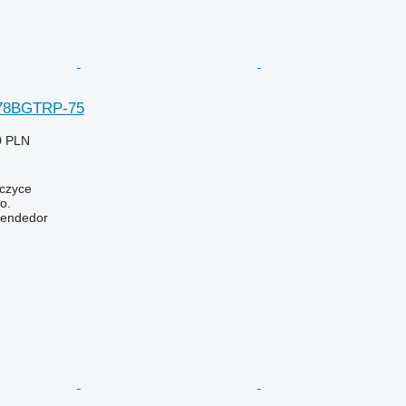
978BGTRP-75
0 PLN
wczyce
o.
vendedor