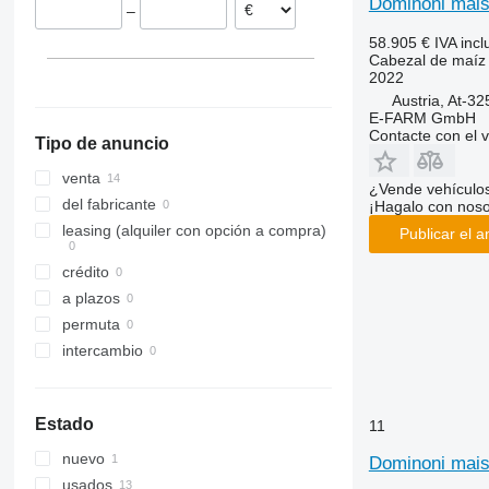
Dominoni mais
–
58.905 €
IVA incl
Cabezal de maíz
2022
Austria, At-3
E-FARM GmbH
Contacte con el 
Tipo de anuncio
venta
¿Vende vehículo
del fabricante
¡Hagalo con noso
leasing (alquiler con opción a compra)
Publicar el a
crédito
a plazos
permuta
intercambio
Estado
11
nuevo
Dominoni maisp
usados