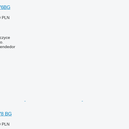
76BG
0 PLN
wczyce
o.
vendedor
78 BG
0 PLN