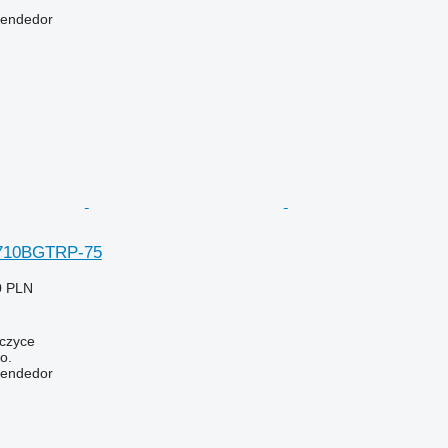
vendedor
9710BGTRP-75
0 PLN
wczyce
o.
vendedor