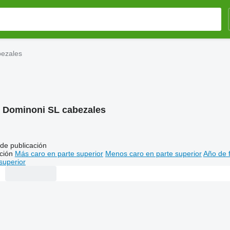
bezales
:
Dominoni SL cabezales
de publicación
ción
Más caro en parte superior
Menos caro en parte superior
Año de f
superior