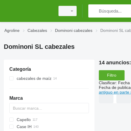
Agroline
Cabezales
Dominoni cabezales
Dominoni SL ca
Dominoni SL cabezales
14 anuncios
Categoría
Filtro
cabezales de maíz
Clasificar
:
Fecha 
Fecha de publica
antiguo en parte 
Marca
Capello
Crop Ranger
Case IH
Integral
Diamant