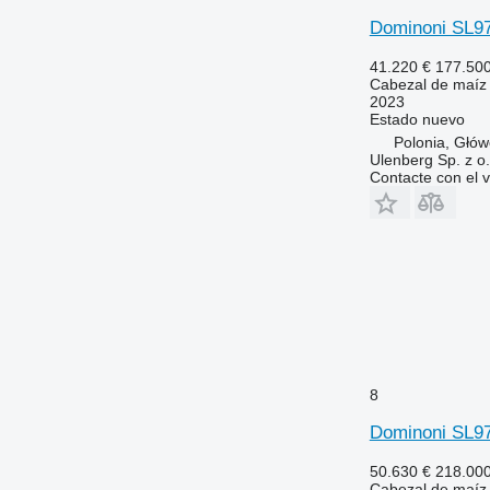
Dominoni SL9
41.220 €
177.50
Cabezal de maíz
2023
Estado
nuevo
Polonia, Głó
Ulenberg Sp. z o.
Contacte con el 
8
Dominoni SL9
50.630 €
218.00
Cabezal de maíz