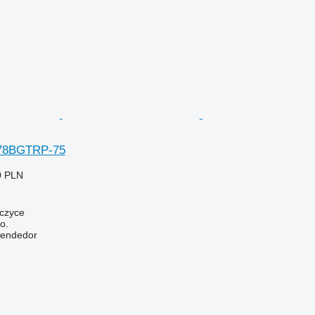
978BGTRP-75
0 PLN
wczyce
o.
vendedor