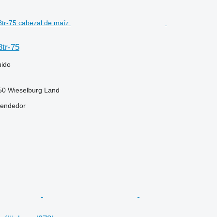
8tr-75
uido
250 Wieselburg Land
vendedor