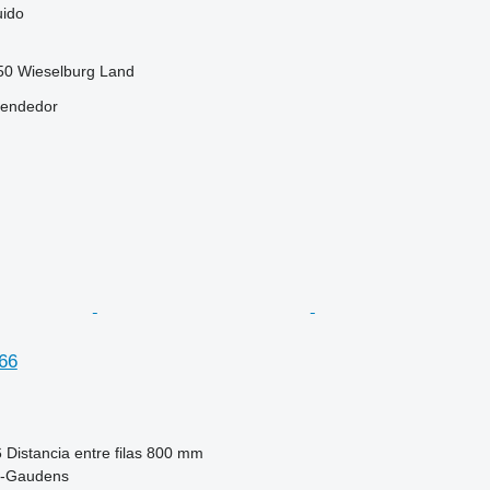
uido
250 Wieselburg Land
vendedor
66
6
Distancia entre filas
800 mm
nt-Gaudens