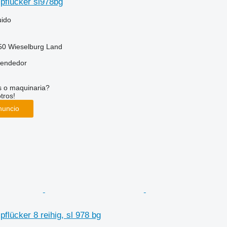
pflücker sl978bg
uido
250 Wieselburg Land
vendedor
s o maquinaria?
tros!
nuncio
flücker 8 reihig, sl 978 bg