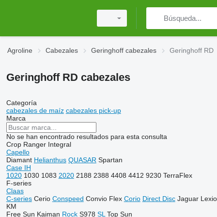
Agroline
Cabezales
Geringhoff cabezales
Geringhoff RD
Geringhoff RD cabezales
Categoría
cabezales de maíz
cabezales pick-up
Marca
No se han encontrado resultados para esta consulta
Crop Ranger
Integral
Capello
Diamant
Helianthus
QUASAR
Spartan
Case IH
1020
1030
1083
2020
2188
2388
4408
4412
9230
TerraFlex
F-series
Claas
C-series
Cerio
Conspeed
Convio Flex
Corio
Direct Disc
Jaguar
Lexi
KM
Free Sun
Kaiman
Rock
S978
SL
Top Sun