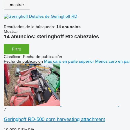
mostrar
Detalles de Geringhoff RD
Resultados de la búsqueda:
14 anuncios
Mostrar
14 anuncios:
Geringhoff RD cabezales
Filtro
Clasificar
:
Fecha de publicación
Fecha de publicación
Más caro en parte superior
Menos caro en par
7
Geringhoff RD-500 corn harvesting attachment
10.000 €
Sin IVA