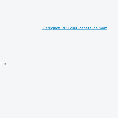
Geringhoff RD 1200B cabezal de maíz
 mm