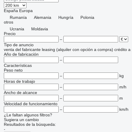
España
Europa
Rumanía
Alemania
Hungría
Polonia
otros
Ucrania
Moldavia
Precio
–
Tipo de anuncio
venta
del fabricante
leasing (alquiler con opción a compra)
crédito
a
Año de fabricación
–
Características
Peso neto
–
kg
Horas de trabajo
–
m/h
Ancho de alcance
–
m
Velocidad de funcionamiento
–
km/h
¿Le faltan algunos filtros?
Sugiera un cambio
Resultados de la búsqueda:
-