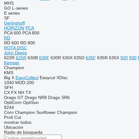
MHS
GO
L-series
E series
SF
Geringhoff
HORIZON
PCA
PCA 600
PCA 800
RD
RD 600
RD 800
ROTA DISC
John Deere
622R
625R
630B
630F
630R
630X
635D
635F
635R
635X
920
930
Kemper
Champion
KMS
Big X
EasyCollect
Easycut
XDisc
1040
MDD-200
SFH
CX
FX
NH
TX
Drago GT
Drago NR8
Drago SR6
OptiCorn
OptiSun
8244
Corn Champion
Sunflower Champion
Profi Cut
mostrar todos
Ubicación
Radio de búsqueda