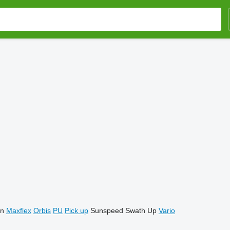
on
Maxflex
Orbis
PU
Pick up
Sunspeed
Swath Up
Vario