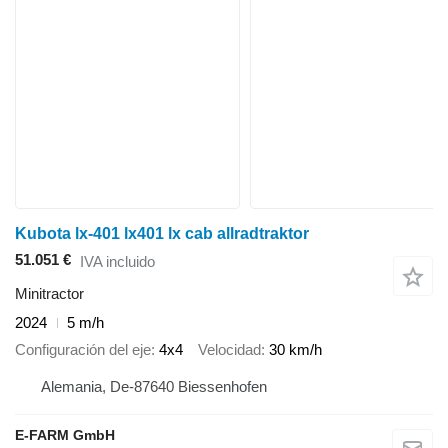
Kubota lx-401 lx401 lx cab allradtraktor
51.051 €
IVA incluido
Minitractor
2024
5 m/h
Configuración del eje
4x4
Velocidad
30 km/h
Alemania, De-87640 Biessenhofen
E-FARM GmbH