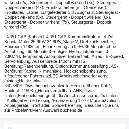
wirkend (2x), Steuergerät - Doppelt wirkend (3x), Steuergerät -
Doppelt wirkend (4x), Frontkraftheber (mit Oberlenker),
Frontlader, Kabine, Luftgefederter Sitz, Zugmaul, Steuergerät -
Doppelt wirkend (5x), Steuergerät - Doppelt wirkend (6x),
Steuergerät - Doppelt wirkend (7x), Steuergerät - Doppelt
wirkend (8x)
________
LX351 CAB;;Kubota LX 351 CAB Kommunaltraktor , 4-Zyl
Kubota Motor 25,6KW 34,8PS,;Stage V, Drehzahlspeicher,
Hubraum 1498ccm, Finanzierung ab 0,0% 36 Monate; ohne
Anzahlung , 60 Monate;3-Stufiges Hydrostatgetriebe , 0-
30KM/H, Tempomat, Automotiver Fahrantrieb,;Allrad , Bi-Speed,
Servolenkung, Aussenbreite 140cm mit RS
Bereifung;Rasenbereifung, Option: Kommunalbereifung , AS-
Beréifung;Kabine, Klimaanlage, Heckscheibenheizung,
luftgefederter Fahrersitz;LED Arbeitsscheinwerfer vorne
/hinten,;Heckzapfwelle
540/540E,,Zwischenachszapfwelle;Heckkraftheber Kat-1,
Hubkraft 1150Kg,;Höhenverstellbare AHK, üsse
hinten,;Einhebelsteuergerät , 6x Anschlüsse vorne, 4x hinten
,;Kotflügel vorne;Leasing /Finanzierung 12-72 Monate;Option :
Anbaugeräte, Frontlader, Sonderbereifung,;Besuchen Sie uns
zur Probefahrt;Mehr Auswahl buchens de