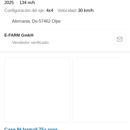
2025
134 m/h
Configuración del eje
4x4
Velocidad
30 km/h
Alemania, De-57462 Olpe
E-FARM GmbH
Case IH farmall 75a rops