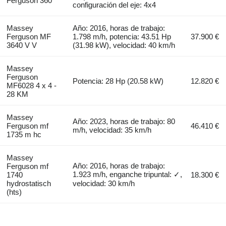
Ferguson 360
configuración del eje: 4x4
Massey
Año: 2016, horas de trabajo:
Ferguson MF
1.798 m/h, potencia: 43.51 Hp
37.900 €
3640 V V
(31.98 kW), velocidad: 40 km/h
Massey
Ferguson
Potencia: 28 Hp (20.58 kW)
12.820 €
MF6028 4 x 4 -
28 KM
Massey
Año: 2023, horas de trabajo: 80
Ferguson mf
46.410 €
m/h, velocidad: 35 km/h
1735 m hc
Massey
Año: 2016, horas de trabajo:
Ferguson mf
1.923 m/h, enganche tripuntal: ✓,
1740
18.300 €
hydrostatisch
velocidad: 30 km/h
(hts)