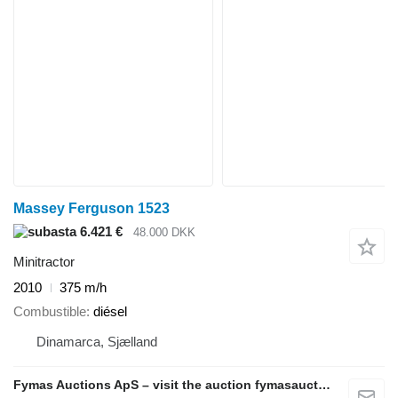
Massey Ferguson 1523
6.421 €
48.000 DKK
Minitractor
2010
375 m/h
Combustible
diésel
Dinamarca, Sjælland
Fymas Auctions ApS – visit the auction fymasauctions.dk