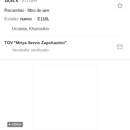
18,91 €
973 UAH
Recambio - filtro de aire
Estado
nuevo
E116L
Ucrania, Khorostkiv
TOV "Mriya Servis Zapchastini"
VÍDEO