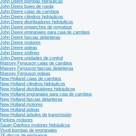
John Deere bombas hidráulicas
John Deere bujes de rueda
John Deere cajas de cambios
John Deere cilindros hidráulicos
John Deere distribuidores hidráulicos
John Deere enganches de remolque
John Deere engranajes para caja de cambios
John Deere fascias delanteras
John Deere motores
John Deere poleas
John Deere sinfines
John Deere unidades de control
Massey Ferguson cajas de cambios
Massey Ferguson fascias delanteras
Massey Ferguson poleas
New Holland cajas de cambios
New Holland cilindros hidráulicos
New Holland distribuidores hidráulicos
New Holland engranajes para caja de cambios
New Holland fascias delanteras
New Holland motores
New Holland poleas
New Holland árboles de transmisión
Perkins motores
Sauer-Danfoss motores hidráulicos
Vivoil bombas de engranajes
ZF discos de embrague