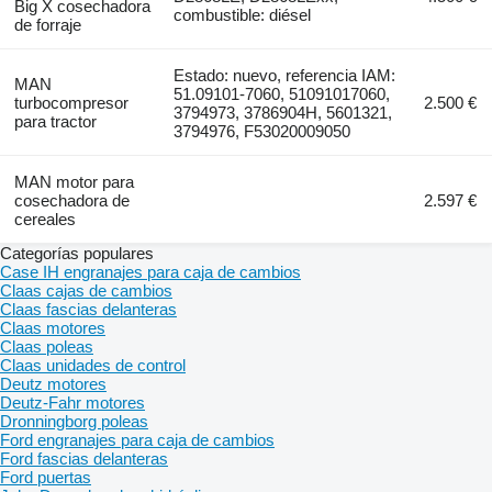
Big X cosechadora
combustible: diésel
de forraje
Estado: nuevo, referencia IAM:
MAN
51.09101-7060, 51091017060,
turbocompresor
2.500 €
3794973, 3786904H, 5601321,
para tractor
3794976, F53020009050
MAN motor para
cosechadora de
2.597 €
cereales
Categorías populares
Case IH engranajes para caja de cambios
Claas cajas de cambios
Claas fascias delanteras
Claas motores
Claas poleas
Claas unidades de control
Deutz motores
Deutz-Fahr motores
Dronningborg poleas
Ford engranajes para caja de cambios
Ford fascias delanteras
Ford puertas