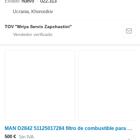
Estado
nuevo
022.313
Ucrania, Khorostkiv
TOV "Mriya Servis Zapchastini"
MAN D2842 51125017284 filtro de combustible para D2842 cosechadora de cereales
500 €
Sin IVA