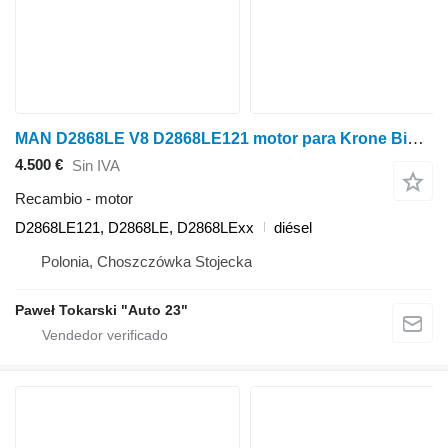
MAN D2868LE V8 D2868LE121 motor para Krone Big X cosechadora de forraje
4.500 €
Sin IVA
Recambio - motor
D2868LE121, D2868LE, D2868LExx
diésel
Polonia, Choszczówka Stojecka
Paweł Tokarski "Auto 23"