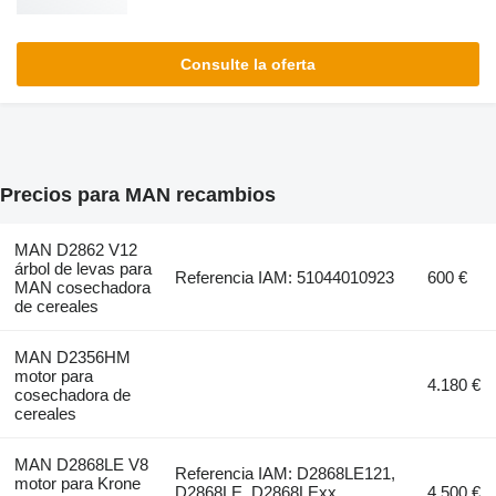
Consulte la oferta
Precios para MAN recambios
MAN D2862 V12
árbol de levas para
Referencia IAM: 51044010923
600 €
MAN cosechadora
de cereales
MAN D2356HM
motor para
4.180 €
cosechadora de
cereales
MAN D2868LE V8
Referencia IAM: D2868LE121,
motor para Krone
D2868LE, D2868LExx,
4.500 €