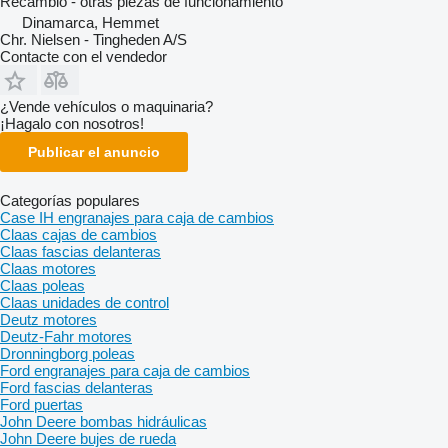
Recambio - otras piezas de funcionamiento
Dinamarca, Hemmet
Chr. Nielsen - Tingheden A/S
Contacte con el vendedor
¿Vende vehículos o maquinaria?
¡Hagalo con nosotros!
Publicar el anuncio
Categorías populares
Case IH engranajes para caja de cambios
Claas cajas de cambios
Claas fascias delanteras
Claas motores
Claas poleas
Claas unidades de control
Deutz motores
Deutz-Fahr motores
Dronningborg poleas
Ford engranajes para caja de cambios
Ford fascias delanteras
Ford puertas
John Deere bombas hidráulicas
John Deere bujes de rueda