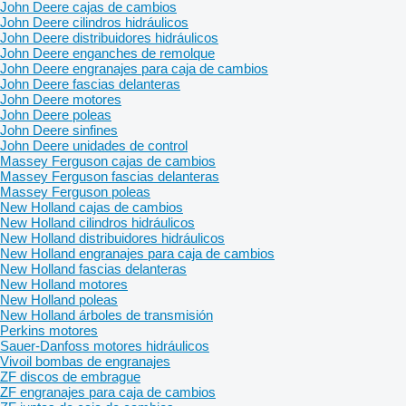
John Deere cajas de cambios
John Deere cilindros hidráulicos
John Deere distribuidores hidráulicos
John Deere enganches de remolque
John Deere engranajes para caja de cambios
John Deere fascias delanteras
John Deere motores
John Deere poleas
John Deere sinfines
John Deere unidades de control
Massey Ferguson cajas de cambios
Massey Ferguson fascias delanteras
Massey Ferguson poleas
New Holland cajas de cambios
New Holland cilindros hidráulicos
New Holland distribuidores hidráulicos
New Holland engranajes para caja de cambios
New Holland fascias delanteras
New Holland motores
New Holland poleas
New Holland árboles de transmisión
Perkins motores
Sauer-Danfoss motores hidráulicos
Vivoil bombas de engranajes
ZF discos de embrague
ZF engranajes para caja de cambios