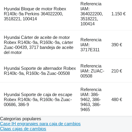
Referencia
Hyundai Bloque de motor Robex
IAM:
R140lc-9a Perkins 364022200,
364022200,
1.150 €
3518221, 100414
3518221,
100414
Hyundai Cárter de aceite de motor
Referencia
Robex R140lc-9a, R160lc-9a, cárter
IAM:
390 €
Zuac-00439, 3717 bandeja de aceite
3717E311
del motor
Referencia
Hyundai Soporte de alternador Robex
IAM: ZUAC-
210 €
R140lc-9a, R160lc-9a Zuac-00508
00508
Referencia
Hyundai Soporte de caja de escape
IAM: 386-
Robex R140lc-9a, R160lc-9a Zuac-
9462, 386-
480 €
00686, 386-9
9463, 386-
9465
Categorías populares
Case IH engranajes para caja de cambios
Claas cajas de cambios