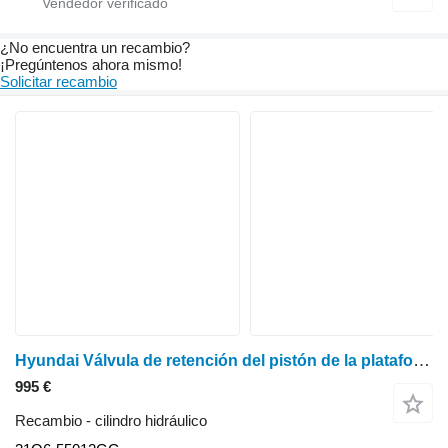
¿No encuentra un recambio?
¡Pregúntenos ahora mismo!
Solicitar recambio
Hyundai Válvula de retención del pistón de la plataforma elevadora Hx220lc, válvula de bloqueo de seguridad 31q6-55012gg 31Q6-55012GG cilindro hidráulico
995 €
Recambio - cilindro hidráulico