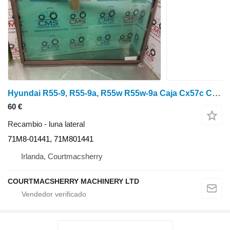
Hyundai R55-9, R55-9a, R55w R55w-9a Caja Cx57c Cristal inferior 71m801441, 71 71M8-01441 luna lateral
60 €
Recambio - luna lateral
71M8-01441, 71M801441
Irlanda, Courtmacsherry
COURTMACSHERRY MACHINERY LTD