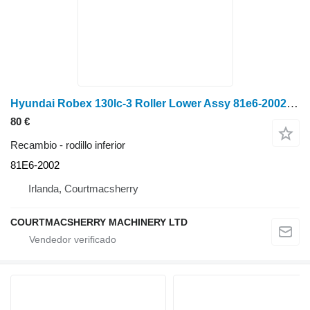
Hyundai Robex 130lc-3 Roller Lower Assy 81e6-2002; 82e6-2201; 82e6-2202 81E6-2002 rodillo inferior
80 €
Recambio - rodillo inferior
81E6-2002
Irlanda, Courtmacsherry
COURTMACSHERRY MACHINERY LTD