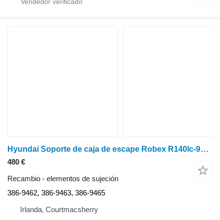
Hyundai Soporte de caja de escape Robex R140lc-9a, R160lc-9a Zuac-00686, 386-9 386-9462
480 €
Recambio - elementos de sujeción
386-9462, 386-9463, 386-9465
Irlanda, Courtmacsherry