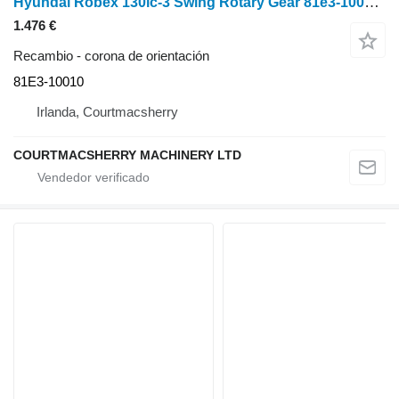
Hyundai Robex 130lc-3 Swing Rotary Gear 81e3-10010 81E3-10010 corona de orientación
1.476 €
Recambio - corona de orientación
81E3-10010
Irlanda, Courtmacsherry
COURTMACSHERRY MACHINERY LTD