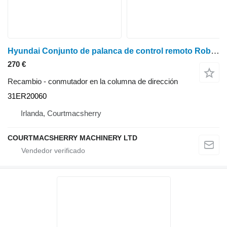
Hyundai Conjunto de palanca de control remoto Robex 130lc-3, R130lc3, R130w3 Rhs 31e 31ER20060 conmutador en la columna de dirección para R130LC-3
270 €
Recambio - conmutador en la columna de dirección
31ER20060
Irlanda, Courtmacsherry
COURTMACSHERRY MACHINERY LTD