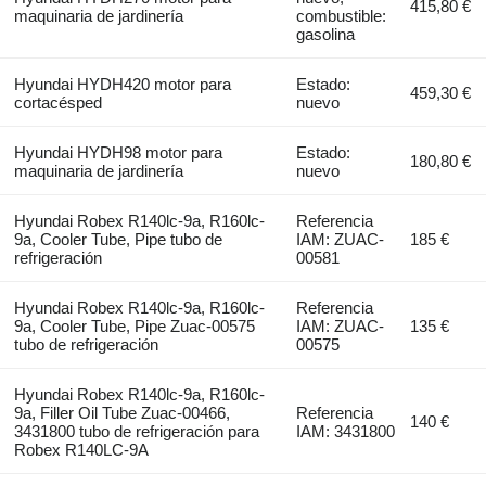
415,80 €
maquinaria de jardinería
combustible:
gasolina
Hyundai HYDH420 motor para
Estado:
459,30 €
cortacésped
nuevo
Hyundai HYDH98 motor para
Estado:
180,80 €
maquinaria de jardinería
nuevo
Hyundai Robex R140lc-9a, R160lc-
Referencia
9a, Cooler Tube, Pipe tubo de
IAM: ZUAC-
185 €
refrigeración
00581
Hyundai Robex R140lc-9a, R160lc-
Referencia
9a, Cooler Tube, Pipe Zuac-00575
IAM: ZUAC-
135 €
tubo de refrigeración
00575
Hyundai Robex R140lc-9a, R160lc-
9a, Filler Oil Tube Zuac-00466,
Referencia
140 €
3431800 tubo de refrigeración para
IAM: 3431800
Robex R140LC-9A