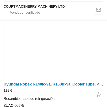
COURTMACSHERRY MACHINERY LTD
Hyundai Robex R140lc-9a, R160lc-9a, Cooler Tube, Pipe Zuac-00575 ZUAC-00575 tubo de refrigeración
135 €
Recambio - tubo de refrigeración
ZUAC-00575