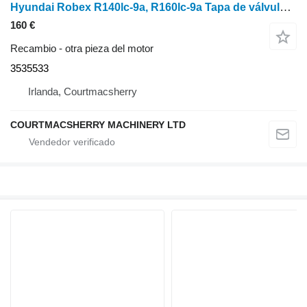
Hyundai Robex R140lc-9a, R160lc-9a Tapa de válvulas de culata Zuac-00459, 3 3535533
160 €
Recambio - otra pieza del motor
3535533
Irlanda, Courtmacsherry
COURTMACSHERRY MACHINERY LTD