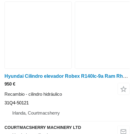
Hyundai Cilindro elevador Robex R140lc-9a Ram Rhs 31q4-50121 31Q4-50121 cilindro hidráulico
950 €
Recambio - cilindro hidráulico
31Q4-50121
Irlanda, Courtmacsherry
COURTMACSHERRY MACHINERY LTD