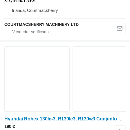
31Q6-55012GG
Irlanda, Courtmacsherry
COURTMACSHERRY MACHINERY LTD
Hyundai Robex 130lc-3, R130lc3, R130w3 Conjunto de panel de control 71e6-25032, 71 71E6-25032 para R130LC-3
190 €