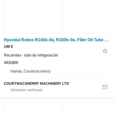
Hyundai Robex R140lc-9a, R160lc-9a, Filler Oil Tube Zuac-00466, 3431800 tubo de refrigeración para Robex R140LC-9A
140 €
Recambio - tubo de refrigeración
3431800
Irlanda, Courtmacsherry
COURTMACSHERRY MACHINERY LTD