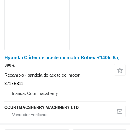
Hyundai Cárter de aceite de motor Robex R140lc-9a, R160lc-9a, cárter Zuac-00439, 3717 3717E311 bandeja de aceite del motor
390 €
Recambio - bandeja de aceite del motor
3717E311
Irlanda, Courtmacsherry
COURTMACSHERRY MACHINERY LTD