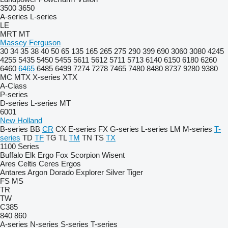
3500
3650
A-series
L-series
LE
MRT
MT
Massey Ferguson
30
34
35
38
40
50
65
135
165
265
275
290
399
690
3060
3080
4245
4255
5435
5450
5455
5611
5612
5711
5713
6140
6150
6180
6260
6460
6465
6485
6499
7274
7278
7465
7480
8480
8737
9280
9380
MC
MTX
X-series
XTX
A-Class
P-series
D-series
L-series
MT
6001
New Holland
B-series
BB
CR
CX
E-series
FX
G-series
L-series
LM
M-series
T-
series
TD
TF
TG
TL
TM
TN
TS
TX
1100 Series
Buffalo
Elk
Ergo
Fox
Scorpion
Wisent
Ares
Celtis
Ceres
Ergos
Antares
Argon
Dorado
Explorer
Silver
Tiger
FS
MS
TR
TW
C385
840
860
A-series
N-series
S-series
T-series