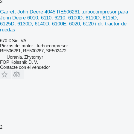
3
Garrett John Deere 4045 RE506261 turbocompresor para
John Deere 6010, 6110, 6210, 6100D, 6110D, 6115D,
6125D, 6130D, 6140D, 6100E, 6020, 6120 i dr. tractor de
ruedas
670 €
Sin IVA
Piezas del motor - turbocompresor
RE506261, RE500287, SE502472
Ucrania, Zhytomyr
FOP Kolesnik D. V.
Contacte con el vendedor
2