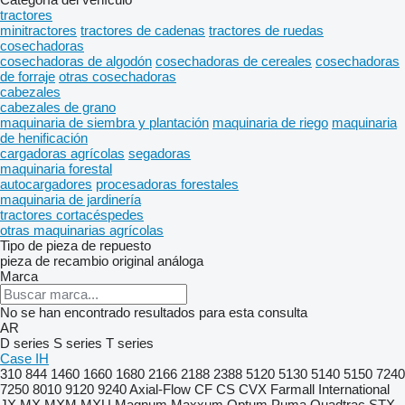
tractores
minitractores
tractores de cadenas
tractores de ruedas
cosechadoras
cosechadoras de algodón
cosechadoras de cereales
cosechadoras
de forraje
otras cosechadoras
cabezales
cabezales de grano
maquinaria de siembra y plantación
maquinaria de riego
maquinaria
de henificación
cargadoras agrícolas
segadoras
maquinaria forestal
autocargadores
procesadoras forestales
maquinaria de jardinería
tractores cortacéspedes
otras maquinarias agrícolas
Tipo de pieza de repuesto
pieza de recambio original
análoga
Marca
No se han encontrado resultados para esta consulta
AR
D series
S series
T series
Case IH
310
844
1460
1660
1680
2166
2188
2388
5120
5130
5140
5150
7240
7250
8010
9120
9240
Axial-Flow
CF
CS
CVX
Farmall
International
JX
MX
MXM
MXU
Magnum
Maxxum
Optum
Puma
Quadtrac
STX