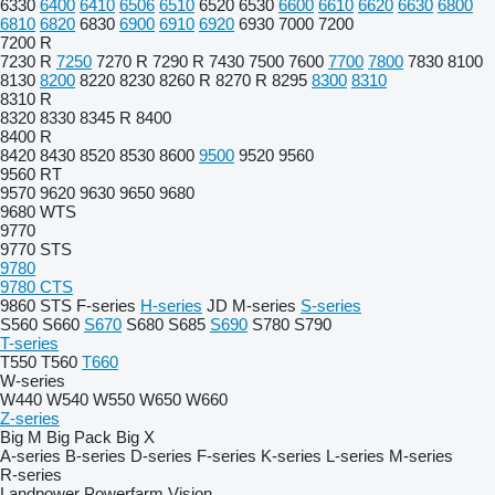
6330
6400
6410
6506
6510
6520
6530
6600
6610
6620
6630
6800
6810
6820
6830
6900
6910
6920
6930
7000
7200
7200 R
7230 R
7250
7270 R
7290 R
7430
7500
7600
7700
7800
7830
8100
8130
8200
8220
8230
8260 R
8270 R
8295
8300
8310
8310 R
8320
8330
8345 R
8400
8400 R
8420
8430
8520
8530
8600
9500
9520
9560
9560 RT
9570
9620
9630
9650
9680
9680 WTS
9770
9770 STS
9780
9780 CTS
9860 STS
F-series
H-series
JD
M-series
S-series
S560
S660
S670
S680
S685
S690
S780
S790
T-series
T550
T560
T660
W-series
W440
W540
W550
W650
W660
Z-series
Big M
Big Pack
Big X
A-series
B-series
D-series
F-series
K-series
L-series
M-series
R-series
Landpower
Powerfarm
Vision