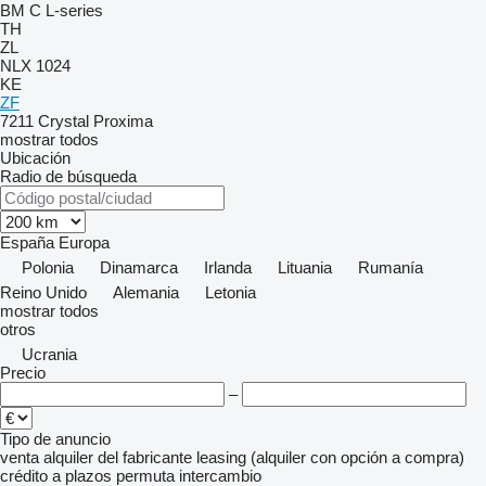
BM
C
L-series
TH
ZL
NLX 1024
KE
ZF
7211
Crystal
Proxima
mostrar todos
Ubicación
Radio de búsqueda
España
Europa
Polonia
Dinamarca
Irlanda
Lituania
Rumanía
Reino Unido
Alemania
Letonia
mostrar todos
otros
Ucrania
Precio
–
Tipo de anuncio
venta
alquiler
del fabricante
leasing (alquiler con opción a compra)
crédito
a plazos
permuta
intercambio