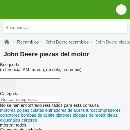
Recambios
John Deere recambios
John Deere piezas
John Deere piezas del motor
Búsqueda
(referencia IAM, marca, modelo, recambio)
Categoría
No se han encontrado resultados para esta consulta
motores
poleas
culatas
enfriadores de aceite
turbocompresores
colectores
bombas de aceite
pistones
bloques de motor
bielas
cigüeñales
cárteres
mostrar todos
Categoría del vehículo