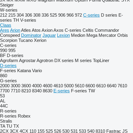
Steiger
W-series
212
215
304
306
308
336
525
906
966
972
C-series
D series
E-
series
TH
V-series
Claas
Ares
Arion
Atles
Atos
Axion
Axos
C-series
Celtis
Commandor
Conspeed
Dominator
Jaguar
Lexion
Medion
Mega
Mercator
Orbis
Scorpion
Tucano
Xerion
C-series
990
995
BF
D-series
Agrofarm
Agrostar
Agrotron
DX series
M series
TopLiner
D-series
F-series
Katana
Vario
860
G-series
2000
3000
3600
4000
4600
4610
5000
5610
6600
6610
6640
7610
7700
7710
8210
8340
8630
E-series
F-series
TW
53
AL
44C
R-series
R-series
Robex
Stralis
TA
TU
TX
2CX
3CX
4CX
110
155
525
526
530
531
533
540
8310
Fastrac
JS