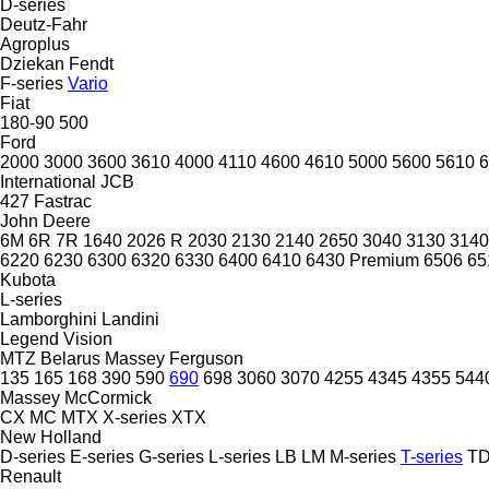
D-series
Deutz-Fahr
Agroplus
Dziekan
Fendt
F-series
Vario
Fiat
180-90
500
Ford
2000
3000
3600
3610
4000
4110
4600
4610
5000
5600
5610
6
International
JCB
427
Fastrac
John Deere
6M
6R
7R
1640
2026 R
2030
2130
2140
2650
3040
3130
3140
6220
6230
6300
6320
6330
6400
6410
6430 Premium
6506
65
Kubota
L-series
Lamborghini
Landini
Legend
Vision
MTZ Belarus
Massey Ferguson
135
165
168
390
590
690
698
3060
3070
4255
4345
4355
544
Massey
McCormick
CX
MC
MTX
X-series
XTX
New Holland
D-series
E-series
G-series
L-series
LB
LM
M-series
T-series
T
Renault