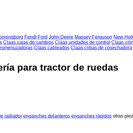
onningborg
Fendt
Ford
John Deere
Massey Ferguson
New Hol
s
Claas cajas de cambios
Claas unidades de control
Claas cili
desmenuzadoras
Claas cableados
Claas cribas de cosechadora
ría para tractor de ruedas
de radiador
enganches delanteros
enganches rápidos
otras pie