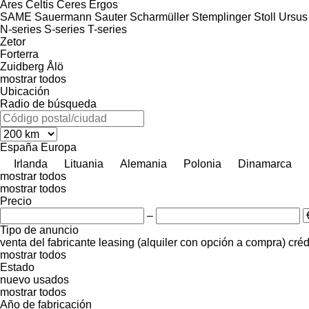
Ares
Celtis
Ceres
Ergos
SAME
Sauermann
Sauter
Scharmüller
Stemplinger
Stoll
Ursus
N-series
S-series
T-series
Zetor
Forterra
Zuidberg
Ålö
mostrar todos
Ubicación
Radio de búsqueda
España
Europa
Irlanda
Lituania
Alemania
Polonia
Dinamarca
mostrar todos
mostrar todos
Precio
–
Tipo de anuncio
venta
del fabricante
leasing (alquiler con opción a compra)
créd
mostrar todos
Estado
nuevo
usados
mostrar todos
Año de fabricación