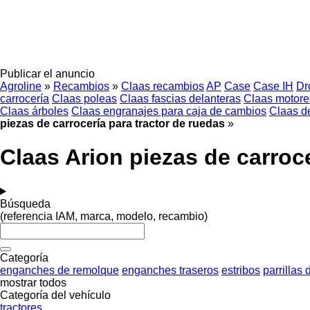
Publicar el anuncio
Agroline
»
Recambios
»
Claas recambios
AP
Case
Case IH
Dr
carrocería
Claas poleas
Claas fascias delanteras
Claas motore
Claas árboles
Claas engranajes para caja de cambios
Claas 
piezas de carrocería para tractor de ruedas
»
Claas Arion piezas de carroce
Búsqueda
(referencia IAM, marca, modelo, recambio)
Categoría
enganches de remolque
enganches traseros
estribos
parrillas 
mostrar todos
Categoría del vehículo
tractores