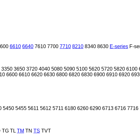
600
6610
6640
7610
7700
7710
8210
8340
8630
E-series
F-se
3350
3650
3720
4040
5080
5090
5100
5620
5720
5820
6100
10
6600
6610
6620
6630
6800
6820
6830
6900
6910
6920
693
0
5450
5455
5611
5612
5711
6180
6260
6290
6713
6716
7716
D
TG
TL
TM
TN
TS
TVT