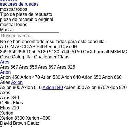
tractores de ruedas
mostrar todos
Tipo de pieza de repuesto
pieza de recambio original
mostrar todos
Marca
No se han encontrado resultados para esta consulta
A.TOM
AGCO
AP
Bill Bennett
Case IH
845
856
956
1056
5120
5130
5140
5150
CVX
Farmall
MXM
M
Case
Caterpillar
Challenger
Claas
Ares
Ares 567
Ares 656
Ares 697
Ares 826
Arion
Arion 450
Arion 470
Arion 530
Arion 640
Arion 650
Arion 660
Atles
Axion
Axion 800
Axion 810
Axion 840
Axion 850
Axion 870
Axion 920
Axos
Axos 340
Celtis
Elios
Elios 210
Xerion
Xerion 3300
Xerion 4000
David Brown
Deutz