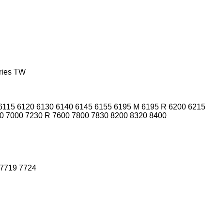
ries
TW
6115
6120
6130
6140
6145
6155
6195 M
6195 R
6200
6215
0
7000
7230 R
7600
7800
7830
8200
8320
8400
7719
7724