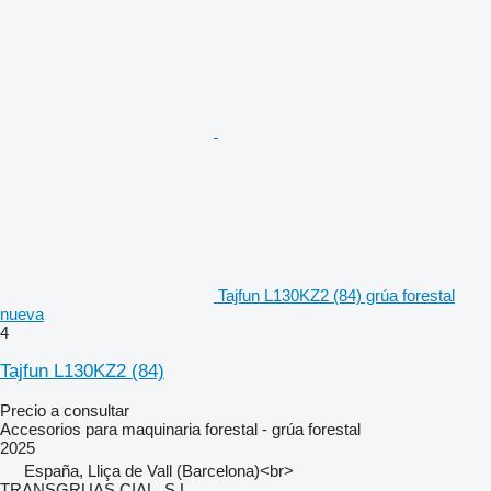
Tajfun L130KZ2 (84) grúa forestal
nueva
4
Tajfun L130KZ2 (84)
Precio a consultar
Accesorios para maquinaria forestal - grúa forestal
2025
España, Lliça de Vall (Barcelona)<br>
TRANSGRUAS CIAL, S.L.