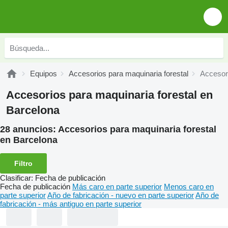
Equipos
Accesorios para maquinaria forestal
Accesori
Accesorios para maquinaria forestal en
Barcelona
28 anuncios:
Accesorios para maquinaria forestal
en Barcelona
Filtro
Clasificar
:
Fecha de publicación
Fecha de publicación
Más caro en parte superior
Menos caro en
parte superior
Año de fabricación - nuevo en parte superior
Año de
fabricación - más antiguo en parte superior