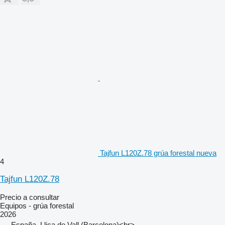
Tajfun L120Z.78 grúa forestal nueva
4
Tajfun L120Z.78
Precio a consultar
Equipos - grúa forestal
2026
España, Lliça de Vall (Barcelona)<br>