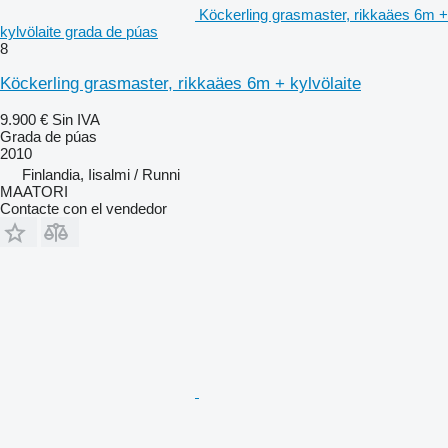
Köckerling grasmaster, rikkaäes 6m +
kylvölaite grada de púas
8
Köckerling grasmaster, rikkaäes 6m + kylvölaite
9.900 €
Sin IVA
Grada de púas
2010
Finlandia, Iisalmi / Runni
MAATORI
Contacte con el vendedor