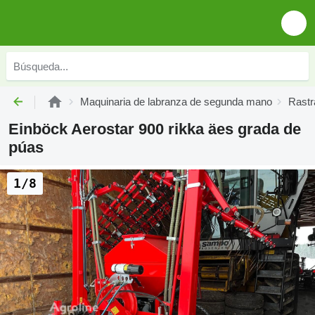
Maquinaria de labranza de segunda mano
Rastr
Einböck Aerostar 900 rikka äes grada de
púas
1/8