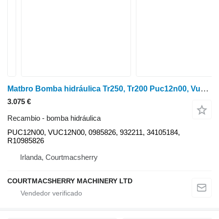
Matbro Bomba hidráulica Tr250, Tr200 Puc12n00, Vuc12n00, 0985826, 932211 PUC12N00
3.075 €
Recambio - bomba hidráulica
PUC12N00, VUC12N00, 0985826, 932211, 34105184,
R10985826
Irlanda, Courtmacsherry
COURTMACSHERRY MACHINERY LTD