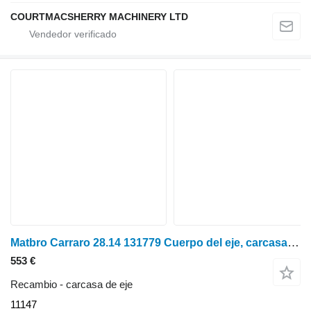
COURTMACSHERRY MACHINERY LTD
Matbro Carraro 28.14 131779 Cuerpo del eje, carcasa 131641, 11147 carcasa de eje para cargadora agrícola
553 €
Recambio - carcasa de eje
11147