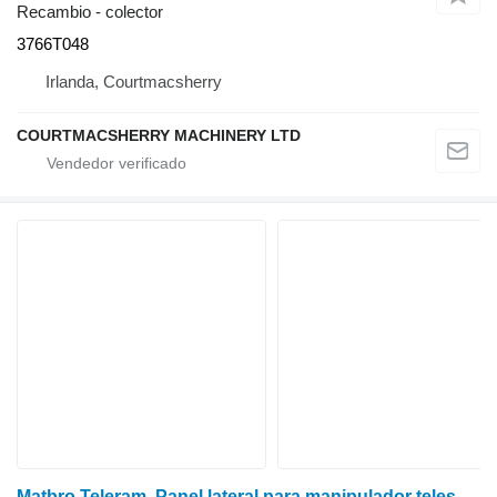
Recambio - colector
3766T048
Irlanda, Courtmacsherry
COURTMACSHERRY MACHINERY LTD
Matbro Teleram, Panel lateral para manipulador telescópico 43352/002, 43352/002 fascia delantera