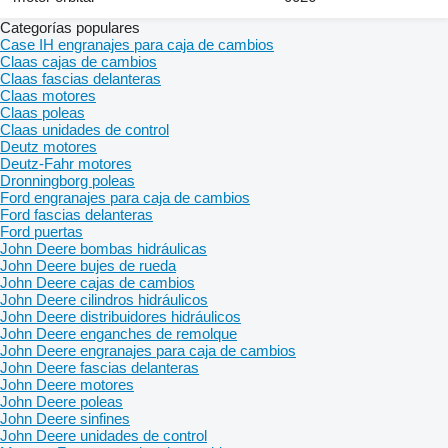
Categorías populares
Case IH engranajes para caja de cambios
Claas cajas de cambios
Claas fascias delanteras
Claas motores
Claas poleas
Claas unidades de control
Deutz motores
Deutz-Fahr motores
Dronningborg poleas
Ford engranajes para caja de cambios
Ford fascias delanteras
Ford puertas
John Deere bombas hidráulicas
John Deere bujes de rueda
John Deere cajas de cambios
John Deere cilindros hidráulicos
John Deere distribuidores hidráulicos
John Deere enganches de remolque
John Deere engranajes para caja de cambios
John Deere fascias delanteras
John Deere motores
John Deere poleas
John Deere sinfines
John Deere unidades de control