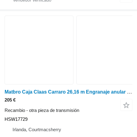
Matbro Caja Claas Carraro 26,16 m Engranaje anular 125452; 134298; 10906335; HSW17729
205 €
Recambio - otra pieza de transmisión
HSW17729
Irlanda, Courtmacsherry