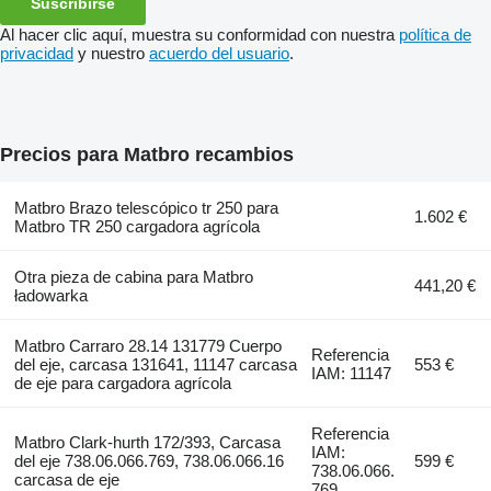
Suscribirse
Al hacer clic aquí, muestra su conformidad con nuestra
política de
privacidad
y nuestro
acuerdo del usuario
.
Precios para Matbro recambios
Matbro Brazo telescópico tr 250 para
1.602 €
Matbro TR 250 cargadora agrícola
Otra pieza de cabina para Matbro
441,20 €
ładowarka
Matbro Carraro 28.14 131779 Cuerpo
Referencia
del eje, carcasa 131641, 11147 carcasa
553 €
IAM: 11147
de eje para cargadora agrícola
Referencia
Matbro Clark-hurth 172/393, Carcasa
IAM:
del eje 738.06.066.769, 738.06.066.16
599 €
738.06.066.
carcasa de eje
769