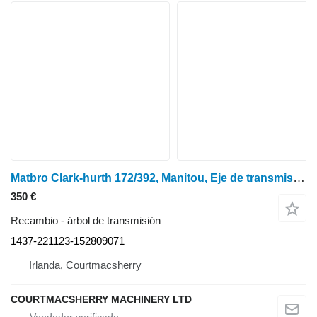
Matbro Clark-hurth 172/392, Manitou, Eje de transmisión de la hélice del eje delantero 1437-221123-152809071 árbol de transmisión
350 €
Recambio - árbol de transmisión
1437-221123-152809071
Irlanda, Courtmacsherry
COURTMACSHERRY MACHINERY LTD