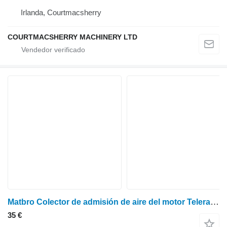
Irlanda, Courtmacsherry
COURTMACSHERRY MACHINERY LTD
Matbro Colector de admisión de aire del motor Teleram 3766t048 3766T048 para cargadora agrícola
35 €