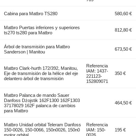
Cabina para Matbro TS280
580,60 €
Matbro Puertas inferiores y superiores
812,80 €
ts270 ts280 para Matbro
Árbol de transmisión para Matbro
673,50 €
Sanderson | Manitou
Referencia
Matbro Clark-hurth 172/392, Manitou,
IAM: 1437-
Eje de transmisión de la hélice del eje
350 €
221123-
delantero árbol de transmisión
152809071
Matbro Palanca de mando Sauer
Danfoss Dżojstik 162F1300 162F1303
464,50 €
37178029 162F palanca de cambios
para Matbro
Matbro Unidad orbital Teleram Danfoss
Referencia
150-0026, 150-0066, 150n0026, 150n0
IAM: 150-
195 €
motor orbital
0026