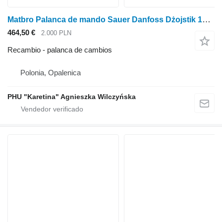
Matbro Palanca de mando Sauer Danfoss Dżojstik 162F1300 162F1303 37178029 162F palanca de cambios para Matbro
464,50 €
2.000 PLN
Recambio - palanca de cambios
Polonia, Opalenica
PHU "Karetina" Agnieszka Wilczyńska