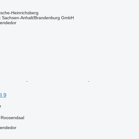
tsche-Heinrichsberg
k Sachsen-Anhalt/Brandenburg GmbH
vendedor
l 9
r
, Roosendaal
vendedor