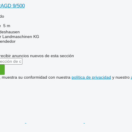
AGD 9/500
ido
e
5 m
ldeshausen
er Landmaschinen KG
vendedor
recibir anuncios nuevos de esta sección
uí, muestra su conformidad con nuestra
política de privacidad
y nuestro