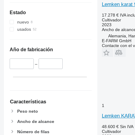
Lemken karat 
Estado
17.278 €
IVA incl
Cultivador
nuevo
2023
usados
Ancho de alcanc
Alemania, Ha
E-FARM GmbH
Contacte con el 
Año de fabricación
–
Características
1
Peso neto
Lemken KARA
Ancho de alcance
48.600 €
Sin IVA
Cultivador
Número de filas