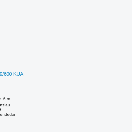
 9/600 KUA
e
6 m
nzlau
H
vendedor