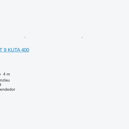
 9 KUTA 400
e
4 m
nzlau
H
vendedor