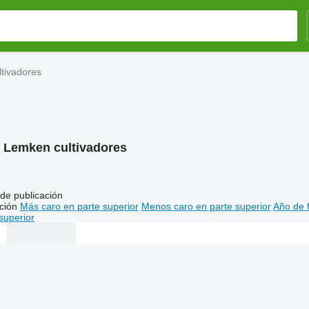
tivadores
:
Lemken cultivadores
de publicación
ción
Más caro en parte superior
Menos caro en parte superior
Año de f
superior