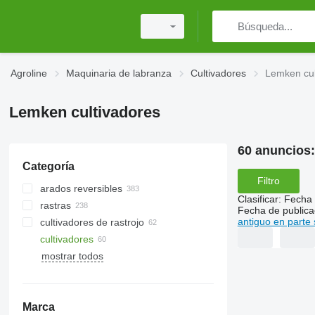
Agroline
Maquinaria de labranza
Cultivadores
Lemken cul
Lemken cultivadores
60 anuncios
Categoría
Filtro
arados reversibles
Clasificar
:
Fecha 
rastras
Fecha de publica
antiguo en parte 
cultivadores de rastrojo
gradas de discos
cultivadores
gradas rotativas
mostrar todos
gradas de púas
rodillos de anillo
gradas de dientes
rodillos Cambridge
rodillos lisos
Marca
rodillos trituradores