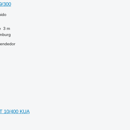
9/300
uido
e
3 m
mburg
vendedor
T 10/400 KUA