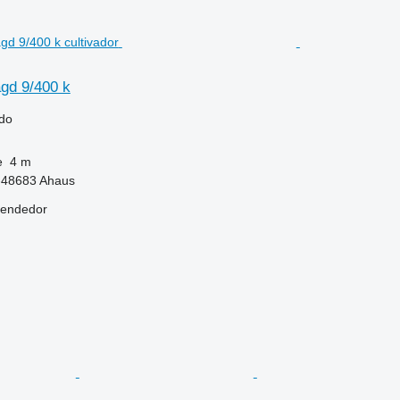
gd 9/400 k
ido
e
4 m
-48683 Ahaus
vendedor