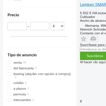
Lemken SMAR
Países Bajos
Ucrania
Rumanía
5.932 €
IVA inclu
Precio
Polonia
Cultivador
Ancho de alcanc
Letonia
Alemania, Wi
–
Austria
Heinrich Schröd
Contacte con el 
Suscríbase para 
Tipo de anuncio
Suscribirse
Al hacer clic aq
venta
del fabricante
leasing (alquiler con opción a compra)
crédito
a plazos
permuta
intercambio
8