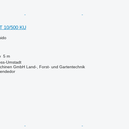
 10/500 KU
uido
e
5 m
oss-Umstadt
chinen GmbH Land-, Forst- und Gartentechnik
vendedor