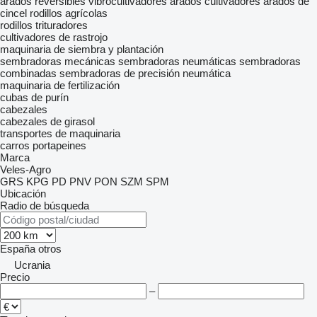
arados reversibles
vibrocultivadores
arados
cultivadores
arados de
cincel
rodillos agrícolas
rodillos trituradores
cultivadores de rastrojo
maquinaria de siembra y plantación
sembradoras mecánicas
sembradoras neumáticas
sembradoras
combinadas
sembradoras de precisión neumática
maquinaria de fertilización
cubas de purín
cabezales
cabezales de girasol
transportes de maquinaria
carros portapeines
Marca
Veles-Agro
GRS
KPG
PD
PNV
PON
SZM
SPM
Ubicación
Radio de búsqueda
España
otros
Ucrania
Precio
–