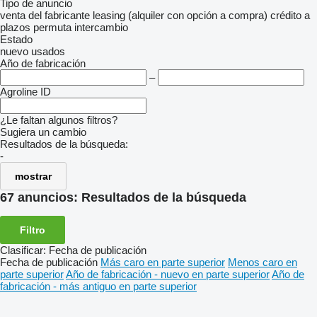
Tipo de anuncio
venta
del fabricante
leasing (alquiler con opción a compra)
crédito
a
plazos
permuta
intercambio
Estado
nuevo
usados
Año de fabricación
–
Agroline ID
¿Le faltan algunos filtros?
Sugiera un cambio
Resultados de la búsqueda:
-
mostrar
67 anuncios:
Resultados de la búsqueda
Filtro
Clasificar
:
Fecha de publicación
Fecha de publicación
Más caro en parte superior
Menos caro en
parte superior
Año de fabricación - nuevo en parte superior
Año de
fabricación - más antiguo en parte superior