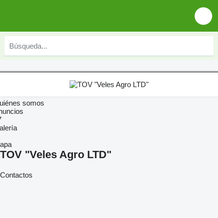
uiénes somos
nuncios
7
alería
apa
TOV "Veles Agro LTD"
Contactos