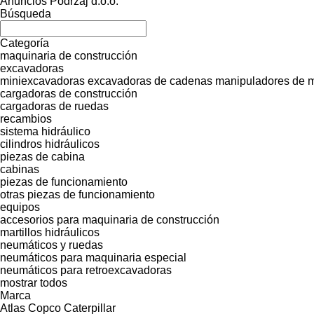
Anuncios Podržaj d.o.o.
Búsqueda
Categoría
maquinaria de construcción
excavadoras
miniexcavadoras
excavadoras de cadenas
manipuladores de m
cargadoras de construcción
cargadoras de ruedas
recambios
sistema hidráulico
cilindros hidráulicos
piezas de cabina
cabinas
piezas de funcionamiento
otras piezas de funcionamiento
equipos
accesorios para maquinaria de construcción
martillos hidráulicos
neumáticos y ruedas
neumáticos para maquinaria especial
neumáticos para retroexcavadoras
mostrar todos
Marca
Atlas Copco
Caterpillar