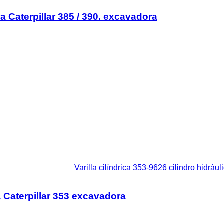
 Caterpillar 385 / 390. excavadora
Varilla cilíndrica 353-9626 cilindro hidráu
ra Caterpillar 353 excavadora