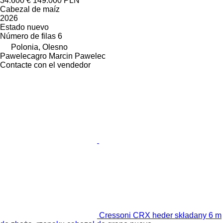
34.600 €
149.000 PLN
Cabezal de maíz
2026
Estado
nuevo
Número de filas
6
Polonia, Olesno
Pawelecagro Marcin Pawelec
Contacte con el vendedor
Cressoni CRX heder składany 6 m