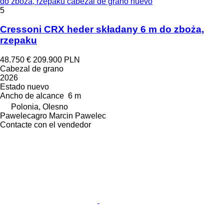
do zboża, rzepaku cabezal de grano nuevo
5
Cressoni CRX heder składany 6 m do zboża,
rzepaku
48.750 €
209.900 PLN
Cabezal de grano
2026
Estado
nuevo
Ancho de alcance
6 m
Polonia, Olesno
Pawelecagro Marcin Pawelec
Contacte con el vendedor