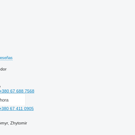
reseñas
edor
o
+380 67 688 7568
hora
+380 67 411 0905
ómyr, Zhytomir