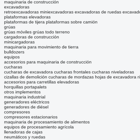
maquinaria de construcción
excavadoras
retroexcavadoras
miniexcavadoras
excavadoras de ruedas
excavad
plataformas elevadoras
plataformas de tijera
plataformas sobre camión
grúas
grúas móviles
grúas todo terreno
cargadoras de construcción
minicargadoras
maquinaria para movimiento de tierra
bulldozers
equipos
accesorios para maquinaria de construcción
cucharas
cucharas de excavadora
cucharas frontales
cucharas niveladoras
cizallas de demolición
cucharas de mordazas
hojas de excavadora
r
accesorios para carretillas elevadoras
horquillas portapalets
otros implementos
maquinaria industrial
generadores eléctricos
generadores de diésel
compresores
compresores estacionarios
maquinaria de procesamiento de alimentos
equipos de procesamiento agrícola
llenadoras de cajas
neumáticos y ruedas