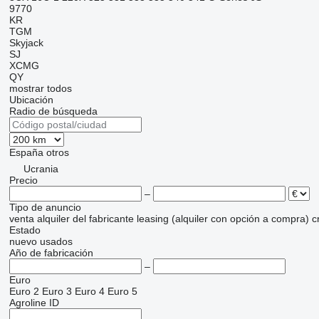
9770
KR
TGM
Skyjack
SJ
XCMG
QY
mostrar todos
Ubicación
Radio de búsqueda
España
otros
Ucrania
Precio
–
Tipo de anuncio
venta
alquiler
del fabricante
leasing (alquiler con opción a compra)
c
Estado
nuevo
usados
Año de fabricación
–
Euro
Euro 2
Euro 3
Euro 4
Euro 5
Agroline ID