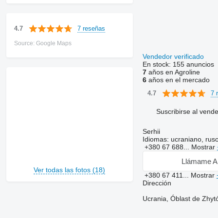
7 reseñas
4.7
Source: Google Maps
Vendedor verificado
En stock:
155 anuncios
7
años en Agroline
6
años en el mercado
7 
4.7
Suscribirse al vend
Serhii
Idiomas:
ucraniano, rus
+380 67 688...
Mostrar
Llámame A
Ver todas las fotos (18)
+380 67 411...
Mostrar
Dirección
Ucrania, Óblast de Zhyt