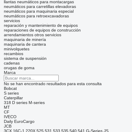
llantas
neumáticos para montacargas
neumáticos para carretillas elevadoras
neumáticos para maquinaria especial
neumáticos para retroexcavadoras
servicios
reparación y mantenimiento de equipos
reparaciones de equipos de construcción
arrendamientos
otros servicios
maquinaria de minería
maquinaria de cantera
minivolquetes
recambios
sistema de suspensión
cadenas
orugas de goma
Marca
No se han encontrado resultados para esta consulta
Bobcat
S series
Caterpillar
318
D series
M-series
MT
CF
IVECO
Daily
EuroCargo
JCB
3CX
16C-1
220X
525
531
533
535
540
541
G-Series
JS