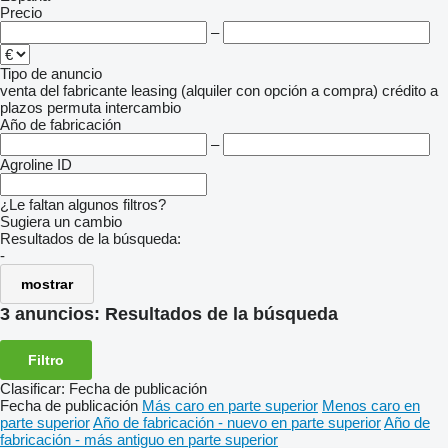
Precio
–
Tipo de anuncio
venta
del fabricante
leasing (alquiler con opción a compra)
crédito
a
plazos
permuta
intercambio
Año de fabricación
–
Agroline ID
¿Le faltan algunos filtros?
Sugiera un cambio
Resultados de la búsqueda:
-
mostrar
3 anuncios:
Resultados de la búsqueda
Filtro
Clasificar
:
Fecha de publicación
Fecha de publicación
Más caro en parte superior
Menos caro en
parte superior
Año de fabricación - nuevo en parte superior
Año de
fabricación - más antiguo en parte superior