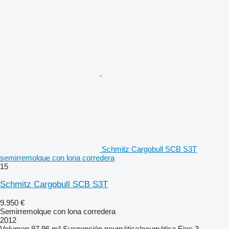
Schmitz Cargobull SCB S3T
semirremolque con lona corredera
15
Schmitz Cargobull SCB S3T
9.950 €
Semirremolque con lona corredera
2012
Volumen
97,96 m³
Suspensión
neumática/neumática
Ejes
3