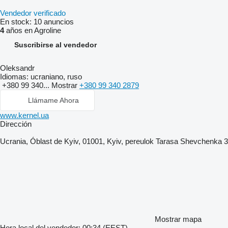
Vendedor verificado
En stock:
10 anuncios
4
años en Agroline
Suscribirse al vendedor
Oleksandr
Idiomas:
ucraniano, ruso
+380 99 340...
Mostrar
+380 99 340 2879
Llámame Ahora
www.kernel.ua
Dirección
Ucrania, Óblast de Kyiv, 01001, Kyiv, pereulok Tarasa Shevchenka 3
Mostrar mapa
Hora local del vendedor: 00:34 (EEST)