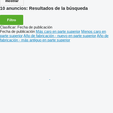
mostrar
10 anuncios:
Resultados de la búsqueda
Filtro
Clasificar
:
Fecha de publicación
Fecha de publicación
Más caro en parte superior
Menos caro en
parte superior
Año de fabricación - nuevo en parte superior
Año de
fabricación - más antiguo en parte superior