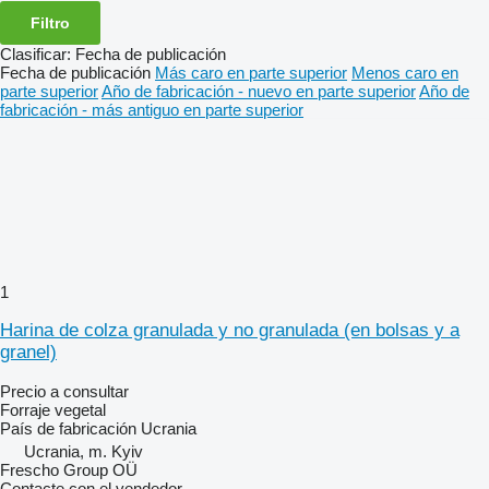
Filtro
Clasificar
:
Fecha de publicación
Fecha de publicación
Más caro en parte superior
Menos caro en
parte superior
Año de fabricación - nuevo en parte superior
Año de
fabricación - más antiguo en parte superior
1
Harina de colza granulada y no granulada (en bolsas y a
granel)
Precio a consultar
Forraje vegetal
País de fabricación
Ucrania
Ucrania, m. Kyiv
Frescho Group OÜ
Contacte con el vendedor