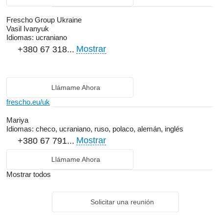
receive the best service, as well as information support in the
event of unforeseen situations.
Frescho Group Ukraine
Vasil Ivanyuk
Idiomas:
ucraniano
Mostrar
+380 67 318...
Llámame Ahora
frescho.eu/uk
Mariya
Idiomas:
checo, ucraniano, ruso, polaco, alemán, inglés
Mostrar
+380 67 791...
Llámame Ahora
Mostrar todos
Solicitar una reunión