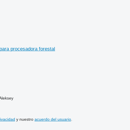
ara procesadora forestal
Aleksey
rivacidad
y nuestro
acuerdo del usuario
.