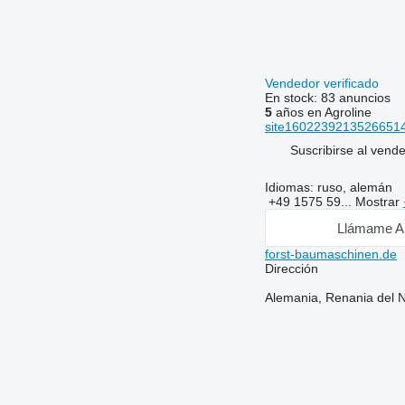
Vendedor verificado
En stock:
83 anuncios
5
años en Agroline
site16022392135266514
Suscribirse al vend
Idiomas:
ruso, alemán
+49 1575 59...
Mostrar
Llámame A
forst-baumaschinen.de
Dirección
Alemania, Renania del N