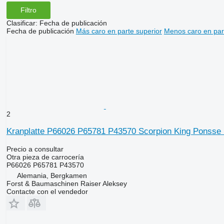
Filtro
Clasificar
:
Fecha de publicación
Fecha de publicación
Más caro en parte superior
Menos caro en par
2
Kranplatte P66026 P65781 P43570 Scorpion King Ponsse R
Precio a consultar
Otra pieza de carrocería
P66026 P65781 P43570
Alemania, Bergkamen
Forst & Baumaschinen Raiser Aleksey
Contacte con el vendedor