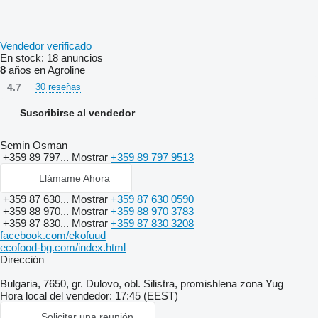
Vendedor verificado
En stock:
18 anuncios
8
años en Agroline
4.7
30 reseñas
Suscribirse al vendedor
Semin Osman
+359 89 797...
Mostrar
+359 89 797 9513
Llámame Ahora
+359 87 630...
Mostrar
+359 87 630 0590
+359 88 970...
Mostrar
+359 88 970 3783
+359 87 830...
Mostrar
+359 87 830 3208
facebook.com/ekofuud
ecofood-bg.com/index.html
Dirección
Bulgaria, 7650, gr. Dulovo, obl. Silistra, promishlena zona Yug
Hora local del vendedor: 17:45 (EEST)
Solicitar una reunión