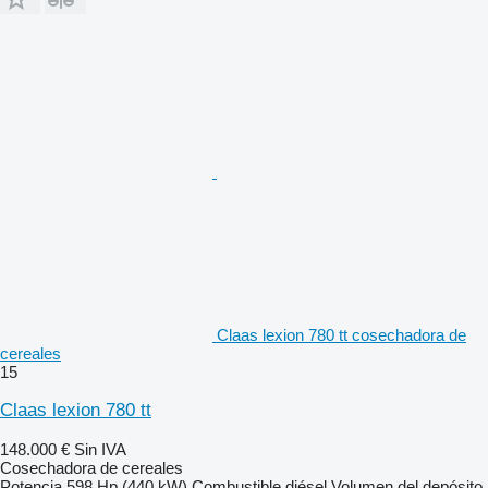
Claas lexion 780 tt cosechadora de
cereales
15
Claas lexion 780 tt
148.000 €
Sin IVA
Cosechadora de cereales
Potencia
598 Hp (440 kW)
Combustible
diésel
Volumen del depósito