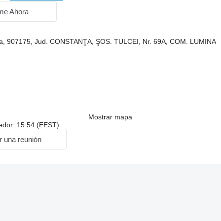
me Ahora
a, 907175, Jud. CONSTANŢA, ŞOS. TULCEI, Nr. 69A, COM. LUMINA
Mostrar mapa
dedor: 15:54 (EEST)
ar una reunión