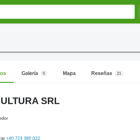
mos
Galería
Mapa
Reseñas
5
21
CULTURA SRL
edor
rar
+40 723 380 022