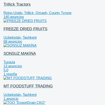
Trillick Tractors
Reino Unido, Trillick, Omagh, County Tyrone
140 anuncios
FREEZE DRIED FRUITS
Uzbekistán, Tashkent
68 anuncios
SONSUZ MAKİNA
Turquía
13 anuncios
5.0
1 reseña
MT FOODSTUFF TRADING
Uzbekistán, Tashkent
1 anuncio