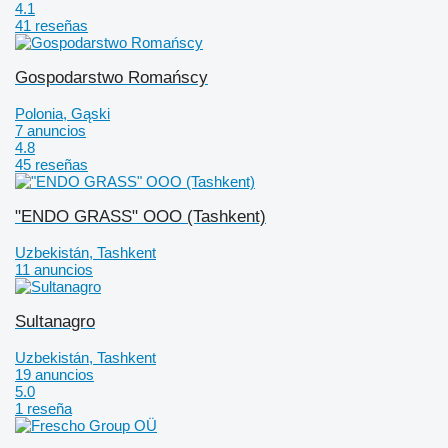
4.1
41 reseñas
Gospodarstwo Romańscy
Polonia, Gąski
7 anuncios
4.8
45 reseñas
"ENDO GRASS" OOO (Tashkent)
Uzbekistán, Tashkent
11 anuncios
Sultanagro
Uzbekistán, Tashkent
19 anuncios
5.0
1 reseña