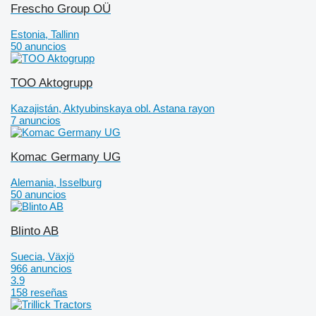
Frescho Group OÜ
Estonia, Tallinn
50 anuncios
TOO Aktogrupp
Kazajistán, Aktyubinskaya obl. Astana rayon
7 anuncios
Komac Germany UG
Alemania, Isselburg
50 anuncios
Blinto AB
Suecia, Växjö
966 anuncios
3.9
158 reseñas