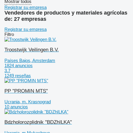
Mostrar todos
Registrar su empresa
Vendedores de productos y materiales agrícolas
de: 27 empresas
Registrar su empresa
Filtro
Troostwijk Veilingen B.V.
Países Bajos, Amsterdam
1824 anuncios
3.7
1249 reseñas
PP "PROMIN MTS"
Ucrania, m. Krasnograd
10 anuncios
Bdzholorozplidnik "BDZhILKA"
Ucrania, m.Mukachevo