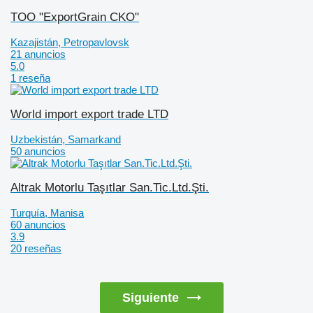
TOO "ExportGrain CKO"
Kazajistán, Petropavlovsk
21 anuncios
5.0
1 reseña
World import export trade LTD
Uzbekistán, Samarkand
50 anuncios
Altrak Motorlu Taşıtlar San.Tic.Ltd.Şti.
Turquía, Manisa
60 anuncios
3.9
20 reseñas
Siguiente