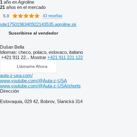
1
año en Agroline
21
años en el mercado
5.0
43 reseñas
site1750196340922143535.agroline.sk
Suscribirse al vendedor
Dušan Bella
Idiomas:
checo, polaco, eslovaco, italiano
+421 911 22...
Mostrar
+421 911 221 122
Llámame Ahora
auta-z-usa.com/
www.youtube.com/@Auta-z-USA
www.youtube.com/@Auta-z-USA/shorts
Dirección
Eslovaquia, 029 42, Bobrov, Slanická 314