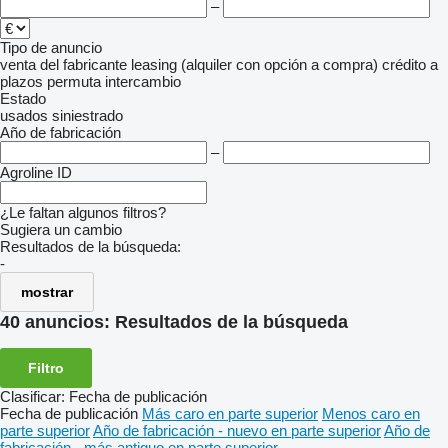
–
Tipo de anuncio
venta
del fabricante
leasing (alquiler con opción a compra)
crédito
a
plazos
permuta
intercambio
Estado
usados
siniestrado
Año de fabricación
–
Agroline ID
¿Le faltan algunos filtros?
Sugiera un cambio
Resultados de la búsqueda:
-
mostrar
40 anuncios:
Resultados de la búsqueda
Filtro
Clasificar
:
Fecha de publicación
Fecha de publicación
Más caro en parte superior
Menos caro en
parte superior
Año de fabricación - nuevo en parte superior
Año de
fabricación - más antiguo en parte superior