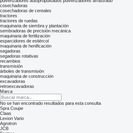
pulverizadores autopropulsados
pulverizadores arrastrado
cosechadoras
cosechadoras de cereales
tractores
tractores de ruedas
maquinaria de siembra y plantación
sembradoras de precisión mecánica
maquinaria de fertilización
esparcidores de estiércol
maquinaria de henificación
segadoras
segadoras rotativas
recambios
transmisión
árboles de transmisión
maquinaria de construcción
excavadoras
retroexcavadoras
Marca
No se han encontrado resultados para esta consulta
Spra Coupe
Claas
Lexion
Vario
Agrotron
JCB