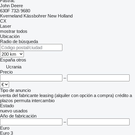
Fastrac
John Deere
630F
732i
9680
Kverneland
Kässbohrer
New Holland
CX
Laser
mostrar todos
Ubicación
Radio de búsqueda
España
otros
Ucrania
Precio
–
Tipo de anuncio
venta
del fabricante
leasing (alquiler con opción a compra)
crédito
a
plazos
permuta
intercambio
Estado
nuevo
usados
Año de fabricación
–
Euro
Euro 3