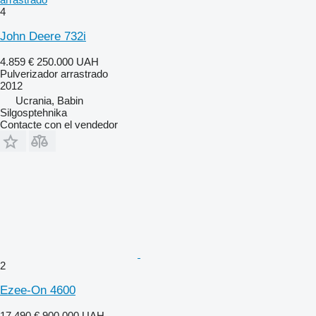
4
John Deere 732i
4.859 €
250.000 UAH
Pulverizador arrastrado
2012
Ucrania, Babin
Silgosptehnika
Contacte con el vendedor
2
Ezee-On 4600
17.490 €
900.000 UAH