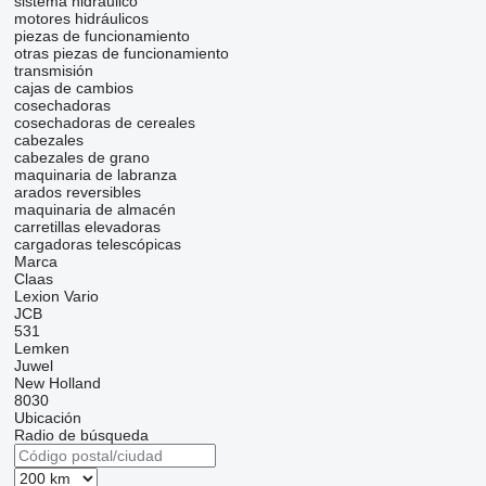
sistema hidráulico
motores hidráulicos
piezas de funcionamiento
otras piezas de funcionamiento
transmisión
cajas de cambios
cosechadoras
cosechadoras de cereales
cabezales
cabezales de grano
maquinaria de labranza
arados reversibles
maquinaria de almacén
carretillas elevadoras
cargadoras telescópicas
Marca
Claas
Lexion
Vario
JCB
531
Lemken
Juwel
New Holland
8030
Ubicación
Radio de búsqueda