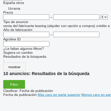
España
otros
Ucrania
Precio
–
Tipo de anuncio
venta
del fabricante
leasing (alquiler con opción a compra)
crédito
a
Año de fabricación
–
Agroline ID
¿Le faltan algunos filtros?
Sugiera un cambio
Resultados de la búsqueda:
-
mostrar
10 anuncios:
Resultados de la búsqueda
Filtro
Clasificar
:
Fecha de publicación
Fecha de publicación
Más caro en parte superior
Menos caro en par