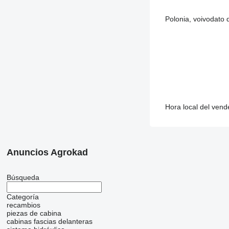
Polonia, voivodato 
Hora local del ven
Anuncios Agrokad
Búsqueda
Categoría
recambios
piezas de cabina
cabinas
fascias delanteras