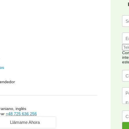
Com
inte
o
est
os
vendedor
raniano, inglés
rar
+48 725 636 256
Llámame Ahora