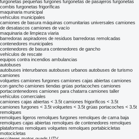
furgonetas pequeñas
furgones
furgonetas de pasajeros
furgonetas
combis
furgonetas frigoríficas
maquinaria municipal
vehículos municipales
camiones de basura
máquinas comunitarias universales
camiones
de desatascos
camiones de vacío
maquinaria de limpieza viaria
barredoras
aspiradores de residuos
barredoras remolcadas
contenedores municipales
contenedores de basura
contenedores de gancho
vehículos de rescate
equipos contra incendios
ambulancias
autobuses
autobuses interurbanos
autobuses urbanos
autobuses de turismo
camiones
volquetes
camiones furgones
camiones cajas abiertas
camiones
con gancho
camiones tiendas
grúas portacoches
camiones
portacontenedores
camiones para chatarra
camiones taller
vehículos comerciales
camiones cajas abiertas < 3.5t
camiones frigoríficos < 3.5t
camiones furgones < 3.5t
volquetes < 3.5t
grúas portacoches < 3.5t
remolques
remolques ligeros
remolques furgones
remolques de cama baja
remolques cajas abiertas
remolques de contenedores
remolques
plataformas
remolques volquetes
remolques portabicicletas
motocicletas
escúteres
motos
quads
UTV