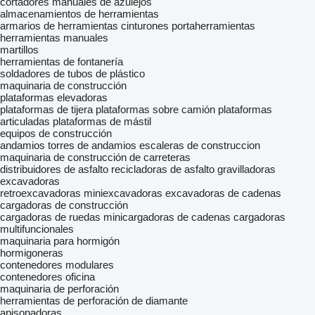
cortadores manuales de azulejos
almacenamientos de herramientas
armarios de herramientas
cinturones portaherramientas
herramientas manuales
martillos
herramientas de fontanería
soldadores de tubos de plástico
maquinaria de construcción
plataformas elevadoras
plataformas de tijera
plataformas sobre camión
plataformas
articuladas
plataformas de mástil
equipos de construcción
andamios
torres de andamios
escaleras de construccion
maquinaria de construcción de carreteras
distribuidores de asfalto
recicladoras de asfalto
gravilladoras
excavadoras
retroexcavadoras
miniexcavadoras
excavadoras de cadenas
cargadoras de construcción
cargadoras de ruedas
minicargadoras de cadenas
cargadoras
multifuncionales
maquinaria para hormigón
hormigoneras
contenedores modulares
contenedores oficina
maquinaria de perforación
herramientas de perforación de diamante
apisonadoras