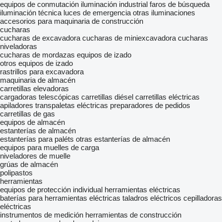
equipos de conmutación
iluminación industrial
faros de búsqueda
iluminación técnica
luces de emergencia
otras iluminaciones
accesorios para maquinaria de construcción
cucharas
cucharas de excavadora
cucharas de miniexcavadora
cucharas
niveladoras
cucharas de mordazas
equipos de izado
otros equipos de izado
rastrillos para excavadora
maquinaria de almacén
carretillas elevadoras
cargadoras telescópicas
carretillas diésel
carretillas eléctricas
apiladores
transpaletas eléctricas
preparadores de pedidos
carretillas de gas
equipos de almacén
estanterías de almacén
estanterías para paléts
otras estanterías de almacén
equipos para muelles de carga
niveladores de muelle
grúas de almacén
polipastos
herramientas
equipos de protección individual
herramientas eléctricas
baterías para herramientas eléctricas
taladros eléctricos
cepilladoras
eléctricas
instrumentos de medición
herramientas de construcción