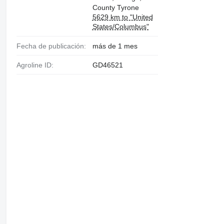
County Tyrone
5629 km to "United
States/Columbus"
Fecha de publicación:
más de 1 mes
Agroline ID:
GD46521