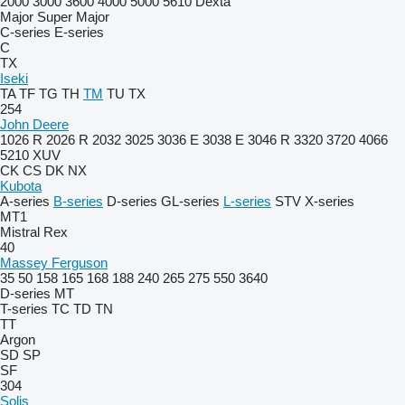
2000
3000
3600
4000
5000
5610
Dexta
Major
Super Major
C-series
E-series
C
TX
Iseki
TA
TF
TG
TH
TM
TU
TX
254
John Deere
1026 R
2026 R
2032
3025
3036 E
3038 E
3046 R
3320
3720
4066
5210
XUV
CK
CS
DK
NX
Kubota
A-series
B-series
D-series
GL-series
L-series
STV
X-series
MT1
Mistral
Rex
40
Massey Ferguson
35
50
158
165
168
188
240
265
275
550
3640
D-series
MT
T-series
TC
TD
TN
TT
Argon
SD
SP
SF
304
Solis