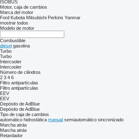
ISOBUS
Motor, caja de cambios
Marca del motor
Ford
Kubota
Mitsubishi
Perkins
Yanmar
mostrar todos
Modelo de motor
Combustible
diésel
gasolina
Turbo
Turbo
Intercooler
Intercooler
Número de cilindros
2
3
4
6
Filtro antipartículas
Filtro antipartículas
EEV
EEV
Depósito de AdBlue
Depósito de AdBlue
Tipo de caja de cambios
automático
hidrostática
manual
semiautomático
sincronizado
Marcha atrás
Marcha atrás
Retardador