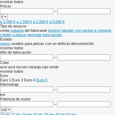
mostrar todos
Precio
–
a 1.000 €
a 1.500 €
a 2.000 €
a 5.000 €
Tipo de anuncio
venta
subasta
del fabricante
leasing (alquiler con opción a compra)
crédito
a plazos
permuta
intercambio
Estado
nuevo
usados
para piezas
con un defecto
demostración
mostrar todos
Año de fabricación
–
Color
azul
azul oscuro
naranja
rojo
verde
mostrar todos
Euro
Euro 1
Euro 3
Euro 4
Euro 5
Kilometraje
–
km
Potencia de motor
–
20 Hp
22 Hp
24 Hp
30 Hp
35 Hp
40 Hp
50 Hp