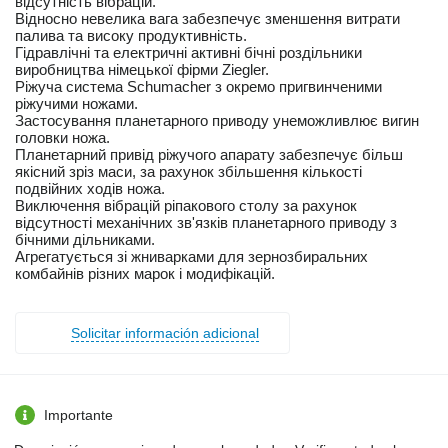
відсутність вібрацій.
Відносно невелика вага забезпечує зменшення витрати
палива та високу продуктивність.
Гідравлічні та електричні активні бічні роздільники
виробництва німецької фірми Ziegler.
Ріжуча система Schumacher з окремо пригвинченими
ріжучими ножами.
Застосування планетарного приводу унеможливлює вигин
головки ножа.
Планетарний привід ріжучого апарату забезпечує більш
якісний зріз маси, за рахунок збільшення кількості
подвійних ходів ножа.
Виключення вібрацій ріпакового столу за рахунок
відсутності механічних зв'язків планетарного приводу з
бічними дільниками.
Агрегатується зі жниварками для зернозбиральних
комбайнів різних марок і модифікацій.
Solicitar información adicional
Importante