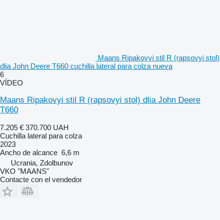
Maans Ripakovyi stil R (rapsovyi stol)
dlia John Deere T660 cuchilla lateral para colza nueva
6
VÍDEO
Maans Ripakovyi stil R (rapsovyi stol) dlia John Deere
T660
7.205 €
370.700 UAH
Cuchilla lateral para colza
2023
Ancho de alcance
6,6 m
Ucrania, Zdolbunov
VKO "MAANS"
Contacte con el vendedor