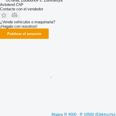
Ucrania, Zdolbunov s. Zdovbitsya
Avtolend ChP
Contacte con el vendedor
¿Vende vehículos o maquinaria?
¡Hagalo con nosotros!
Publicar el anuncio
Maans R 4500 - R 10500 (Elektrychni