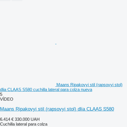
Maans Ripakovyi stil (rapsovyi stol)
dlia CLAAS S580 cuchilla lateral para colza nueva
5
VÍDEO
Maans Ripakovyi stil (rapsovyi stol) dlia CLAAS S580
6.414 €
330.000 UAH
Cuchilla lateral para colza