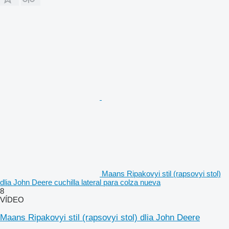
Maans Ripakovyi stil (rapsovyi stol)
dlia John Deere cuchilla lateral para colza nueva
8
VÍDEO
Maans Ripakovyi stil (rapsovyi stol) dlia John Deere