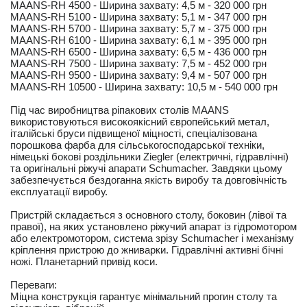
MAANS-RН 4500 - Ширина захвату: 4,5 м - 320 000 грн
MAANS-RН 5100 - Ширина захвату: 5,1 м - 347 000 грн
MAANS-RН 5700 - Ширина захвату: 5,7 м - 375 000 грн
MAANS-RН 6100 - Ширина захвату: 6,1 м - 395 000 грн
MAANS-RН 6500 - Ширина захвату: 6,5 м - 436 000 грн
MAANS-RН 7500 - Ширина захвату: 7,5 м - 452 000 грн
MAANS-RН 9500 - Ширина захвату: 9,4 м - 507 000 грн
MAANS-RН 10500 - Ширина захвату: 10,5 м - 540 000 грн
Під час виробництва ріпакових столів MAANS
використовуються високоякісний європейський метал,
італійські бруси підвищеної міцності, спеціалізована
порошкова фарба для сільськогосподарської техніки,
німецькі бокові роздільники Ziegler (електричні, гідравлічні)
та оригінальні ріжучі апарати Schumacher. Завдяки цьому
забезпечується бездоганна якість виробу та довговічність
експлуатації виробу.
Пристрій складається з основного столу, боковин (лівої та
правої), на яких установлено ріжучий апарат із гідромотором
або електромотором, система зрізу Schumacher і механізму
кріплення пристрою до жниварки. Гідравлічні активні бічні
ножі. Планетарний привід коси.
Переваги:
Міцна конструкція гарантує мінімальний прогин столу та