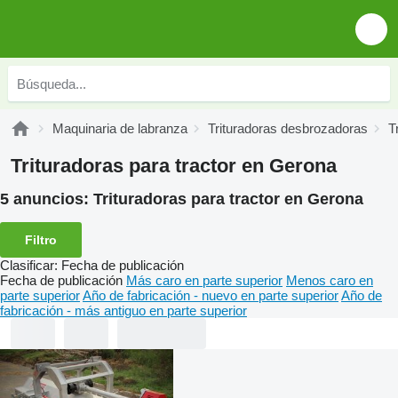
Maquinaria de labranza
Trituradoras desbrozadoras
T
Trituradoras para tractor en Gerona
5 anuncios:
Trituradoras para tractor en Gerona
Filtro
Clasificar
:
Fecha de publicación
Fecha de publicación
Más caro en parte superior
Menos caro en
parte superior
Año de fabricación - nuevo en parte superior
Año de
fabricación - más antiguo en parte superior