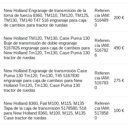
New Holland Engranaje de transmisión de la
Referen
toma de fuerza 8360, TM110, TM120, TM125,
cia IAM:
200 €
TM130, TM140 T47 516 engranaje para caja
516489
de cambios para tractor de ruedas
0
New Holland TM120, TM130, Case Puma 130
Referen
Buje de transmisión de doble engranaje
cia IAM:
5167826 engranaje para caja de cambios para
490 €
516782
New Holland Tm120, Tm130, Case Puma 130
6
tractor de ruedas
New Holland Engranaje de transmisión Case
Referen
Puma 130 Tm120, Tm130, T45 5167830
cia IAM:
engranaje para caja de cambios para New
275 €
516783
Holland Tm120, Tm130, Case Puma 130
0
tractor de ruedas
New Holland 8360, Fiat M100, M115, M135
Referen
Tapa de la caja de transmisión 5178580, 518
cia IAM:
100 €
para New Holland 8360, M100, M115, M135
517858
Case tractor de ruedas
0