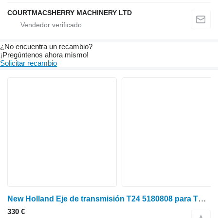
COURTMACSHERRY MACHINERY LTD
¿No encuentra un recambio?
¡Pregúntenos ahora mismo!
Solicitar recambio
New Holland Eje de transmisión T24 5180808 para Tm120, Tm130, Case Puma 130 eje primario para tractor de ruedas
330 €