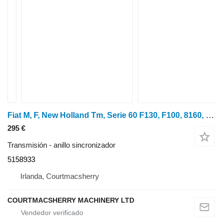
Fiat M, F, New Holland Tm, Serie 60 F130, F100, 8160, F120 Synchroni 5158933 anillo sincronizador para New Holland TM115, TM120, TM125, TM130, TM140 tractor de ruedas
295 €
Transmisión - anillo sincronizador
5158933
Irlanda, Courtmacsherry
COURTMACSHERRY MACHINERY LTD