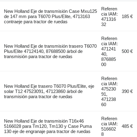
Referen
New Holland Eje de transmisión Case Mxu125
cia IAM:
de 147 mm para T6070 Plus/Elite, 4713163
185 €
471316
contraeje para tractor de ruedas
32
Referen
cia IAM:
New Holland Eje de transmisión trasero T6070
471241
Plus/Elite 47124140, 87688500 árbol de
500 €
40,
transmisión para tractor de ruedas
876885
00
Referen
cia IAM:
New Holland Eje trasero T6070 Plus/Elite, eje
475230
solar T12 47523091, 47123860 árbol de
390 €
91,
transmisión para tractor de ruedas
471238
60
Referen
New Holland Eje de transmisión T16x46
cia IAM:
5166028 para Tm120, Tm130 y Case Puma
485 €
516602
130 eje de engranaje para tractor de ruedas
8