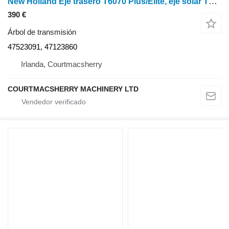
New Holland Eje trasero T6070 Plus/Elite, eje solar T12 47523091, 47123860 árbol de transmisión para tractor de ruedas
390 €
Árbol de transmisión
47523091, 47123860
Irlanda, Courtmacsherry
COURTMACSHERRY MACHINERY LTD