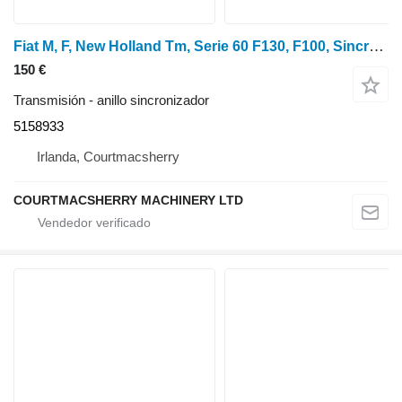
Fiat M, F, New Holland Tm, Serie 60 F130, F100, Sincronizador 8160 51 5158933 anillo sincronizador para New Holland TM115, TM120, TM125, TM130, TM140 tractor de ruedas
150 €
Transmisión - anillo sincronizador
5158933
Irlanda, Courtmacsherry
COURTMACSHERRY MACHINERY LTD