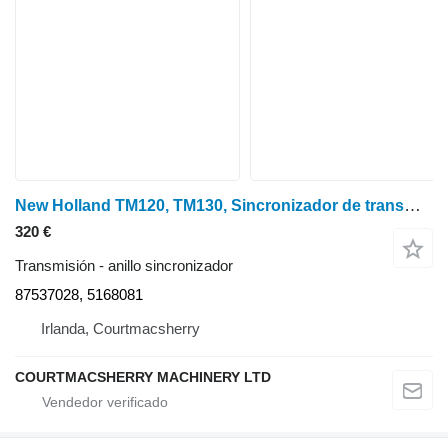
New Holland TM120, TM130, Sincronizador de transmisión Case Puma 87537028, 5168 anillo sincronizador para New Holland Tm120, Tm130 tractor de ruedas
320 €
Transmisión - anillo sincronizador
87537028, 5168081
Irlanda, Courtmacsherry
COURTMACSHERRY MACHINERY LTD