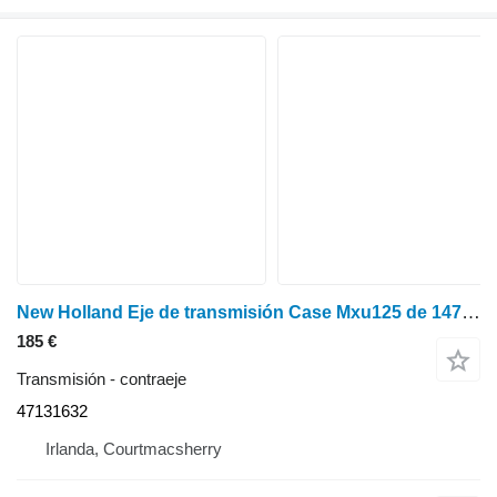
New Holland Eje de transmisión Case Mxu125 de 147 mm para T6070 Plus/Elite, 4713163 47131632 contraeje para tractor de ruedas
185 €
Transmisión - contraeje
47131632
Irlanda, Courtmacsherry