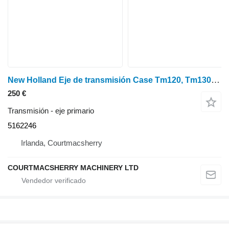
New Holland Eje de transmisión Case Tm120, Tm130, Case Puma 130 S24/26 51622 5162246 eje primario para New Holland Case Tm120, Tm130, Case Puma 130 tractor de ruedas
250 €
Transmisión - eje primario
5162246
Irlanda, Courtmacsherry
COURTMACSHERRY MACHINERY LTD