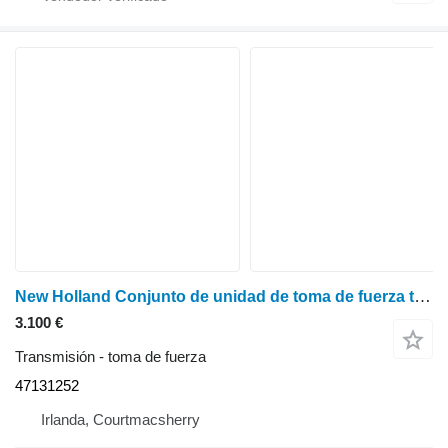
New Holland Conjunto de unidad de toma de fuerza trasera T6070 Plus 47131252, 8767337, 47131255, 51921 para New Holland T6070 tractor de ruedas
3.100 €
Transmisión - toma de fuerza
47131252
Irlanda, Courtmacsherry