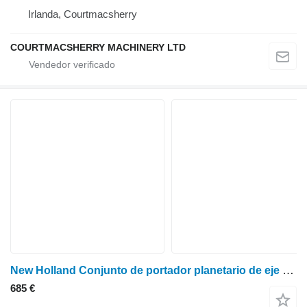
Irlanda, Courtmacsherry
COURTMACSHERRY MACHINERY LTD
New Holland Conjunto de portador planetario de eje trasero T6070 Plus 47123854, 47123857 para tractor de ruedas
685 €