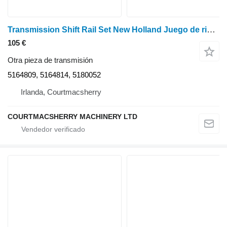
Transmission Shift Rail Set New Holland Juego de rieles de cambio de transmisión Tm120, Tm130 5164809, 5164814, 51800 para New Holland Tm120, Tm130 tractor de ruedas
105 €
Otra pieza de transmisión
5164809, 5164814, 5180052
Irlanda, Courtmacsherry
COURTMACSHERRY MACHINERY LTD