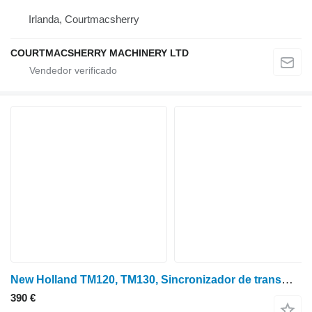
Irlanda, Courtmacsherry
COURTMACSHERRY MACHINERY LTD
New Holland TM120, TM130, Sincronizador de transmisión Case Puma 87567127, 5189 engranaje para caja de cambios para New Holland Tm120, Tm130, Case Puma tractor de ruedas
390 €