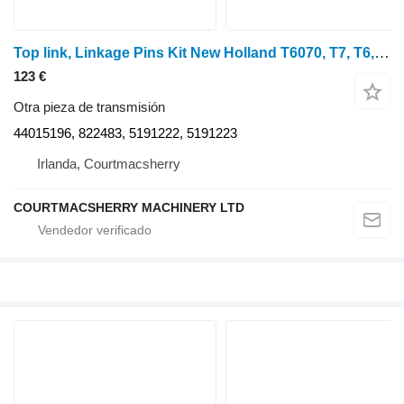
Top link, Linkage Pins Kit New Holland T6070, T7, T6, Kit de pasadores de conexión de enlace superior de caja 44015196, 822483 para New Holland T6070 tractor de ruedas
123 €
Otra pieza de transmisión
44015196, 822483, 5191222, 5191223
Irlanda, Courtmacsherry
COURTMACSHERRY MACHINERY LTD