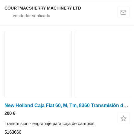
COURTMACSHERRY MACHINERY LTD
New Holland Caja Fiat 60, M, Tm, 8360 Transmisión de avance Engranaje T50 516366 5163666 engranaje para caja de cambios para New Holland tractor de ruedas
200 €
Transmisión - engranaje para caja de cambios
5163666