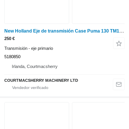
New Holland Eje de transmisión Case Puma 130 TM120, TM130, 5180850 eje primario para New Holland Tm120, Tm130 tractor de ruedas
250 €
Transmisión - eje primario
5180850
Irlanda, Courtmacsherry
COURTMACSHERRY MACHINERY LTD