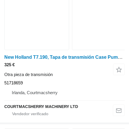
New Holland T7.190, Tapa de transmisión Case Puma 140, 150, 165 51718659, 518 para tractor de ruedas
325 €
Otra pieza de transmisión
51718659
Irlanda, Courtmacsherry
COURTMACSHERRY MACHINERY LTD