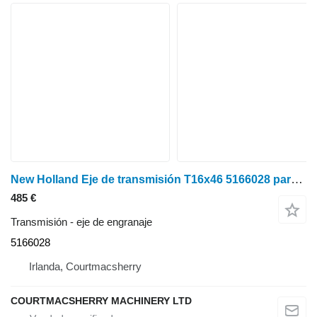
New Holland Eje de transmisión T16x46 5166028 para Tm120, Tm130 y Case Puma 130 eje de engranaje para tractor de ruedas
485 €
Transmisión - eje de engranaje
5166028
Irlanda, Courtmacsherry
COURTMACSHERRY MACHINERY LTD