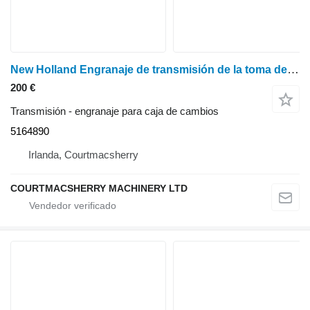
New Holland Engranaje de transmisión de la toma de fuerza 8360, TM110, TM120, TM125, TM130, TM140 T47 516 5164890 engranaje para caja de cambios para tractor de ruedas
200 €
Transmisión - engranaje para caja de cambios
5164890
Irlanda, Courtmacsherry
COURTMACSHERRY MACHINERY LTD