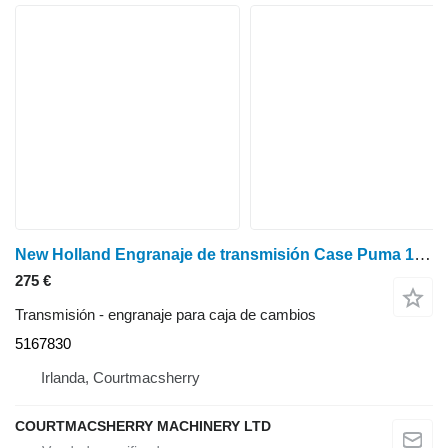
New Holland Engranaje de transmisión Case Puma 130 Tm120, Tm130, T45 5167830 engranaje para caja de cambios para New Holland Tm120, Tm130, Case Puma 130 tractor de ruedas
275 €
Transmisión - engranaje para caja de cambios
5167830
Irlanda, Courtmacsherry
COURTMACSHERRY MACHINERY LTD