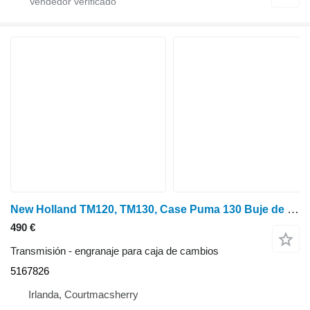
New Holland TM120, TM130, Case Puma 130 Buje de transmisión de doble engranaje 5167826 engranaje para caja de cambios para New Holland Tm120, Tm130, Case Puma 130 tractor de ruedas
490 €
Transmisión - engranaje para caja de cambios
5167826
Irlanda, Courtmacsherry