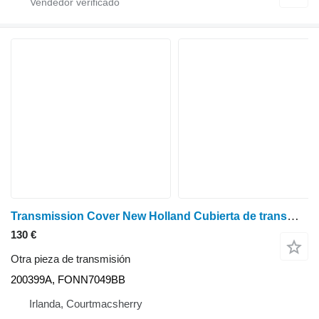
Transmission Cover New Holland Cubierta de transmisión Ts115a, T5, T6, T6000, Tsa 47126588, 47126590 200399A para New Holland Ts115a, T5, T6, T6000 tractor de ruedas
130 €
Otra pieza de transmisión
200399A, FONN7049BB
Irlanda, Courtmacsherry