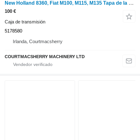
New Holland 8360, Fiat M100, M115, M135 Tapa de la caja de transmisión 5178580, 518 para New Holland 8360, M100, M115, M135 Case tractor de ruedas
100 €
Caja de transmisión
5178580
Irlanda, Courtmacsherry
COURTMACSHERRY MACHINERY LTD