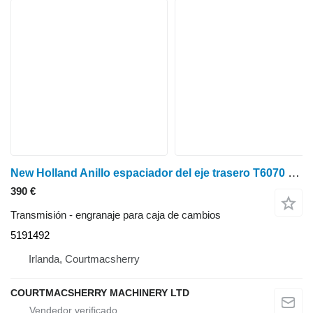
New Holland Anillo espaciador del eje trasero T6070 Plus/Elite T69 5191492 engranaje para caja de cambios para New Holland T6070 Plus tractor de ruedas
390 €
Transmisión - engranaje para caja de cambios
5191492
Irlanda, Courtmacsherry
COURTMACSHERRY MACHINERY LTD