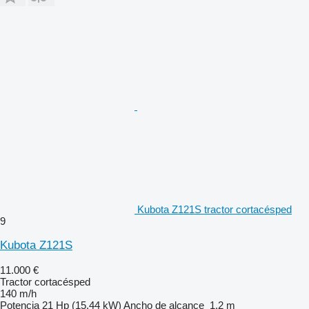
Kubota Z121S tractor cortacésped
9
Kubota Z121S
11.000 €
Tractor cortacésped
140 m/h
Potencia
21 Hp (15.44 kW)
Ancho de alcance
1,2 m