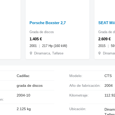
Porsche Boxster 2,7
SEAT Mii
Grada de discos
Grada de d
1.405 €
2.609 €
2001
217 Hp (160 kW)
2015
59
Dinamarca, Tølløse
Dinamar
Cadillac
Modelo:
CTS
grada de discos
Año de fabricación:
2004
2004-10
Kilometraje:
112.9
ón:
:
2.125 kg
Ubicación:
Dinam
Tøllø