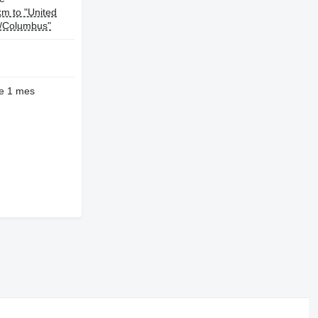
m to "United
s/Columbus"
e 1 mes