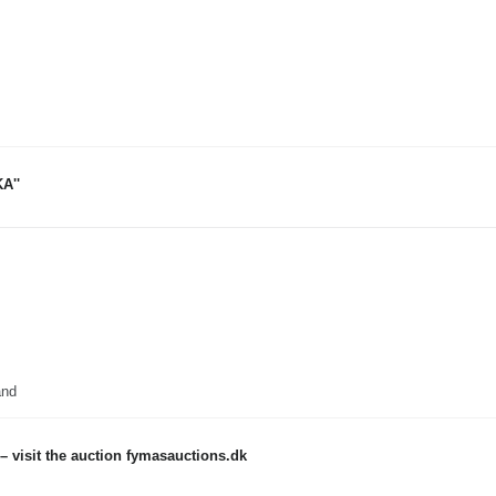
A''
and
 visit the auction fymasauctions.dk