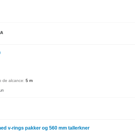
NA
0
 de alcance
5 m
un
d v-rings pakker og 560 mm tallerkner