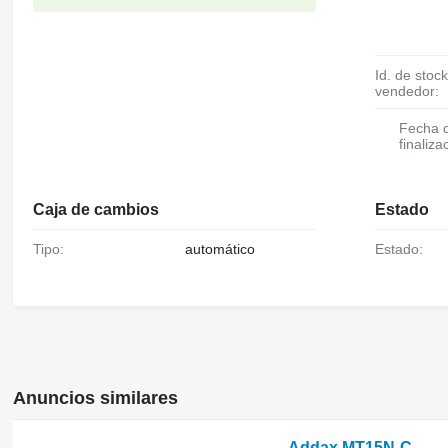
Id. de stock del
vendedor:
Fecha de
finaliza
Caja de cambios
Estado
Tipo:
automático
Estado:
Anuncios similares
Addax MT15N-C