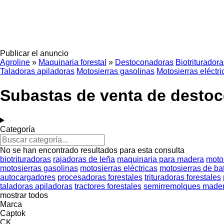
Publicar el anuncio
Agroline
»
Maquinaria forestal
»
Destoconadoras
Biotriturador
Taladoras apiladoras
Motosierras gasolinas
Motosierras eléctri
Subastas de venta de desto
Categoría
No se han encontrado resultados para esta consulta
biotrituradoras
rajadoras de leña
maquinaria para madera
moto
motosierras gasolinas
motosierras eléctricas
motosierras de ba
autocargadores
procesadoras forestales
trituradoras forestales
taladoras apiladoras
tractores forestales
semirremolques made
mostrar todos
Marca
Captok
CK