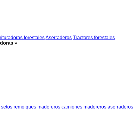
rituradoras forestales
Aserraderos
Tractores forestales
adoras
»
 setos
remolques madereros
camiones madereros
aserraderos