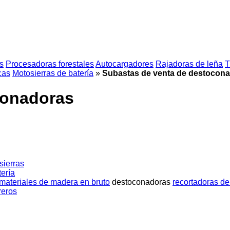
as
Procesadoras forestales
Autocargadores
Rajadoras de leña
T
cas
Motosierras de batería
»
Subastas de venta de destocon
conadoras
sierras
tería
materiales de madera en bruto
destoconadoras
recortadoras de
reros