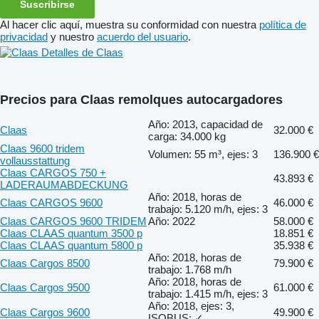
Suscribirse
Al hacer clic aquí, muestra su conformidad con nuestra
política de
privacidad
y nuestro
acuerdo del usuario
.
Detalles de Claas
Precios para Claas remolques autocargadores
Año: 2013, capacidad de
Claas
32.000 €
carga: 34.000 kg
Claas 9600 tridem
Volumen: 55 m³, ejes: 3
136.900 €
vollausstattung
Claas CARGOS 750 +
43.893 €
LADERAUMABDECKUNG
Año: 2018, horas de
Claas CARGOS 9600
46.000 €
trabajo: 5.120 m/h, ejes: 3
Claas CARGOS 9600 TRIDEM
Año: 2022
58.000 €
Claas CLAAS quantum 3500 p
18.851 €
Claas CLAAS quantum 5800 p
35.938 €
Año: 2018, horas de
Claas Cargos 8500
79.900 €
trabajo: 1.768 m/h
Año: 2018, horas de
Claas Cargos 9500
61.000 €
trabajo: 1.415 m/h, ejes: 3
Año: 2018, ejes: 3,
Claas Cargos 9600
49.900 €
ISOBUS: ✓